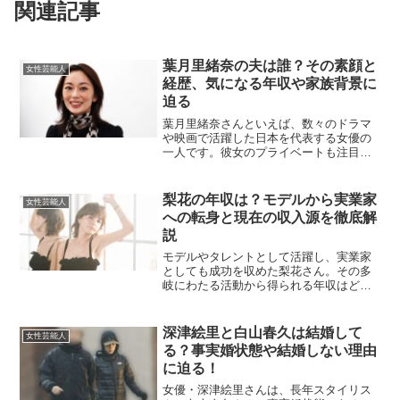
関連記事
葉月里緒奈の夫は誰？その素顔と
女性芸能人
経歴、気になる年収や家族背景に
迫る
葉月里緒奈さんといえば、数々のドラマ
や映画で活躍した日本を代表する女優の
一人です。彼女のプライベートも注目を
集めており、特に現在の夫について気に
なる人も多いのではないでしょうか。こ
の記事では、葉月里緒奈さんの夫につい
梨花の年収は？モデルから実業家
女性芸能人
て、素顔や経歴、家族背景...
への転身と現在の収入源を徹底解
説
モデルやタレントとして活躍し、実業家
としても成功を収めた梨花さん。その多
岐にわたる活動から得られる年収はどの
程度なのでしょうか？本記事では、彼女
のこれまでの経歴や収入源、そして現在
の年収について詳しく解説します。梨花
深津絵里と白山春久は結婚して
女性芸能人
のこれまでの経歴は？梨花...
る？事実婚状態や結婚しない理由
に迫る！
女優・深津絵里さんは、長年スタイリス