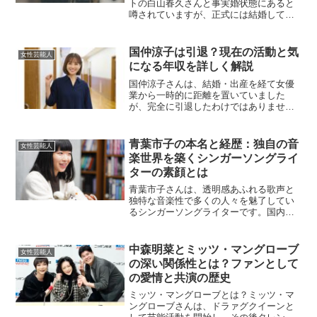
トの白山春久さんと事実婚状態にあると
噂されていますが、正式には結婚してい
ないという情報が多く見られます。この
記事では、深津絵里さんと白山春久さん
の関係、そしてなぜ結婚という形を取ら
国仲涼子は引退？現在の活動と気
女性芸能人
ないのかについて詳しくご...
になる年収を詳しく解説
国仲涼子さんは、結婚・出産を経て女優
業から一時的に距離を置いていました
が、完全に引退したわけではありませ
ん。現在もナレーションなどで活動を続
けており、2024年には大河ドラマ『光る
君へ』で重要な役を演じる予定です。こ
青葉市子の本名と経歴：独自の音
女性芸能人
のように、女優業やナレー...
楽世界を築くシンガーソングライ
ターの素顔とは
青葉市子さんは、透明感あふれる歌声と
独特な音楽性で多くの人々を魅了してい
るシンガーソングライターです。国内外
での高い評価を受けている彼女ですが、
本名やこれまでの経歴に関しては意外と
知られていない部分も多いです。この記
中森明菜とミッツ・マングローブ
女性芸能人
事では、青葉市子さんの素...
の深い関係性とは？ファンとして
の愛情と共演の歴史
ミッツ・マングローブとは？ミッツ・マ
ングローブさんは、ドラァグクイーンと