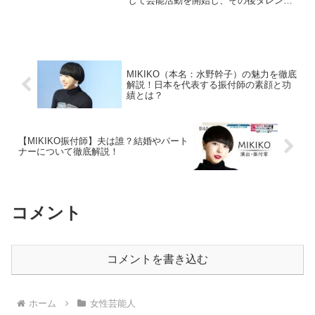
して芸能活動を開始し、その後タレント
として多方面で活躍する人物です。テレ
ビ、ラジオ番組の司会やコメンテーター
としても知られ、音楽への深い造詣を持
つことから音楽番組にも度...
MIKIKO（本名：水野幹子）の魅力を徹底
解説！日本を代表する振付師の素顔と功
績とは？
【MIKIKO振付師】夫は誰？結婚やパート
ナーについて徹底解説！
コメント
コメントを書き込む
ホーム
女性芸能人