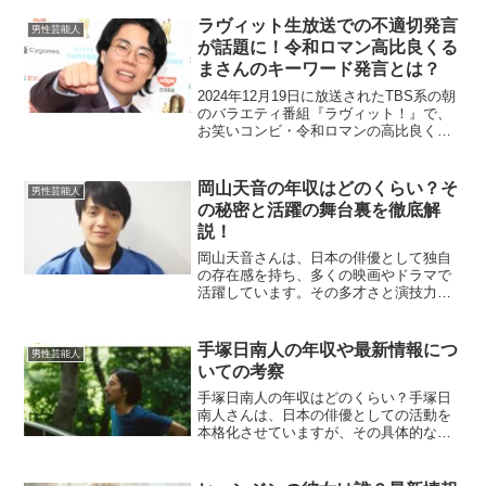
在の活動について詳しく解説します。野
久保直樹はなぜ人気絶頂期に消えた？野
ラヴィット生放送での不適切発言
男性芸能人
久保直樹さんが芸能界...
が話題に！令和ロマン高比良くる
まさんのキーワード発言とは？
2024年12月19日に放送されたTBS系の朝
のバラエティ番組『ラヴィット！』で、
お笑いコンビ・令和ロマンの高比良くる
まさんがゲーム中に不適切な発言をした
として注目を集めています。この発言は
放送禁止用語として扱われる言葉であ
岡山天音の年収はどのくらい？そ
男性芸能人
り、番組内で謝罪...
の秘密と活躍の舞台裏を徹底解
説！
岡山天音さんは、日本の俳優として独自
の存在感を持ち、多くの映画やドラマで
活躍しています。その多才さと演技力か
ら、多くの人々を魅了しています。この
記事では、岡山天音さんの年収やその背
景にある成功の要因、出演作品などを詳
手塚日南人の年収や最新情報につ
男性芸能人
しく掘り下げていきます。...
いての考察
手塚日南人の年収はどのくらい？手塚日
南人さんは、日本の俳優としての活動を
本格化させていますが、その具体的な年
収に関する情報は公には出回っていませ
ん。ただ、彼の父親は国際的に有名な俳
優の真田広之さん、母親は女優の手塚理