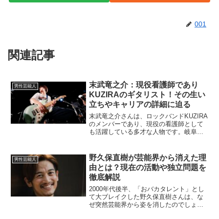
001
関連記事
末武竜之介：現役看護師であり
男性芸能人
KUZIRAのギタリスト！その生い
立ちやキャリアの詳細に迫る
末武竜之介さんは、ロックバンドKUZIRA
のメンバーであり、現役の看護師として
も活躍している多才な人物です。岐阜県
出身で、中部学院大学の看護学部を卒業
後、看護師として働きながら音楽活動を
行っています。この記事では、末武竜之
野久保直樹が芸能界から消えた理
男性芸能人
介さんの看護師とし...
由とは？現在の活動や独立問題を
徹底解説
2000年代後半、「おバカタレント」とし
て大ブレイクした野久保直樹さんは、な
ぜ突然芸能界から姿を消したのでしょう
か？この記事では、彼が消えた理由や現