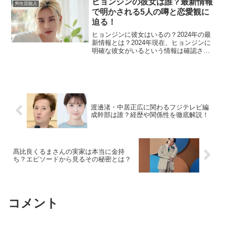
ヒョンジンの彼女は誰？最新情報
男性芸能人
美さんです。このため、彼...
で明かされる5人の噂と恋愛観に
迫る！
ヒョンジンに彼女はいるの？2024年の最
新情報とは？2024年現在、ヒョンジンに
明確な彼女がいるという情報は確認され
ていません。ヒョンジンが所属するJYP
エンターテインメントには、デビューか
ら3年間は恋愛禁止というルールがありま
したが、その...
渡邊渚・中居正広に関わるフジテレビ編
成幹部は誰？経歴や関係性を徹底解説！
髙比良くるまさんの実家は本当に金持
ち？エピソードから見るその秘密とは？
コメント