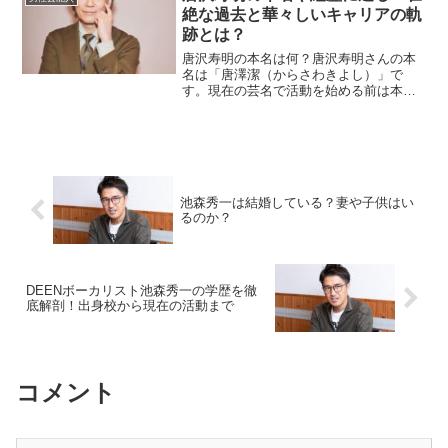
いて掘り下げます。岡田将...
絶な過去と華々しいキャリアの軌
跡とは？
唐沢寿明の本名は何？唐沢寿明さんの本
名は「唐澤潔（からさわきよし）」で
す。現在の芸名で活動を始める前は本名
で仕事をしていましたが、運がないと感
じ、今の芸名に改名したと言われていま
す。本名にまつわるエピソードも唐沢さ
んの歩んできた道を象徴して...
池森秀一は結婚している？妻や子供はい
るのか？
DEENボーカリスト池森秀一の学歴を徹
底解剖！出身校から現在の活動まで
コメント