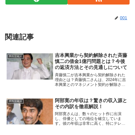
001
関連記事
吉本興業から契約解除された斉藤
男性芸能人
慎二の借金1億円問題とは？今後
の返済方法とその見通しについて
斉藤慎二が吉本興業から契約解除された
理由とは？斉藤慎二さんは、2024年に吉
本興業とのマネジメント契約が解除され
ました。これには、彼が起こした性被害
に関連する事件だけでなく、借金問題も
大きな要因とされています。報道による
阿部寛の年収は？驚きの収入源と
男性芸能人
と、彼は複数のトラブ...
その内訳を徹底解説！
阿部寛さんは、数々のヒット作に出演
し、俳優としての地位を確立していま
す。彼の年収は非常に高く、特にテレビ
ドラマやCM出演における報酬が大きいで
す。では、具体的な収入源や年収の内訳