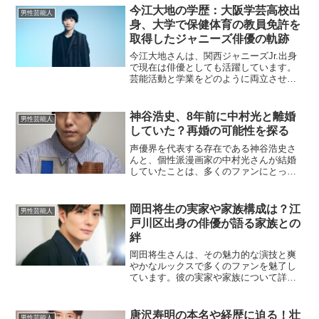
を見ていきましょう。、阿部寛の年収は
今江大地の学歴：大阪学芸高校出
男性芸能人
どれくらい？阿部寛さんの推...
身、大学で保健体育の教員免許を
取得したジャニーズ俳優の軌跡
今江大地さんは、関西ジャニーズJr.出身
で現在は俳優としても活躍しています。
芸能活動と学業をどのように両立させた
のか、その努力と背景について詳しく探
っていきましょう。今江大地の出身高校
はどこ？今江大地さんの出身高校は、大
神谷浩史、8年前に中村光と離婚
男性芸能人
阪学芸高校です。この...
していた？再婚の可能性を探る
声優界を代表する存在である神谷浩史さ
んと、個性派漫画家の中村光さんが結婚
していたことは、多くのファンにとって
驚きのニュースでした。2016年に二人の
結婚が報じられて以降、そのプライベー
トな生活には関心が寄せられていました
岡田将生の実家や家族構成は？江
男性芸能人
が、最近の報道により...
戸川区出身の俳優が語る家族との
絆
岡田将生さんは、その魅力的な演技と爽
やかなルックスで多くのファンを魅了し
ています。彼の実家や家族について詳し
く知ると、さらに親しみを感じられるで
しょう。本記事では、岡田将生さんの実
家や家族構成、家族とのエピソードにつ
唐沢寿明の本名や経歴に迫る！壮
男性芸能人