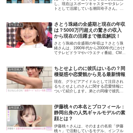
し、現在はスポーツキャスターやタレン
トとして活躍している潮田玲子さん。彼
女の年収については多くの人が関心を寄
せています。引退後も多岐にわたる活動
を続ける彼女の収入源を詳しく分析し、
さとう珠緒の全盛期と現在の年収
女性芸能人
予想してみましょう。潮田...
は？5000万円超えの驚きの収入
から現在の活躍まで徹底解説！
さとう珠緒の全盛期の年収は？さとう珠
緒さんは、1990年代から2000年代にかけ
てテレビドラマやバラエティ番組、CM出
演など幅広い活動で大人気を博しまし
た。そのキュートな外見と明るいキャラ
クターは、幅広い層の視聴者を魅了し、
ちとせよしのに彼氏はいるの？同
女性芸能人
多くの企業からも...
棲疑惑や恋愛観から見る最新情報
現在、グラビアアイドルとして注目され
るちとせよしのさんに関する恋愛情報に
ついて紹介します。弟との同棲で彼氏と
勘違いされることもある彼女の恋愛事
情、好きなタイプなどを解説します！ち
とせよしのに現在、彼氏はいる？2024年
伊藤桃々の本名とプロフィール：
女性芸能人
現在、ちとせよしのさん...
静岡出身の人気ギャルモデルの素
顔とは？
伊藤桃々さんは、そのままの名前「伊藤
桃々」で活動しているモデル、インフル