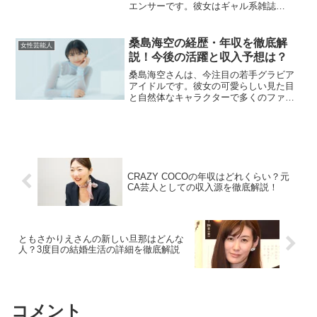
エンサーです。彼女はギャル系雑誌
「egg」のモデルを務め、「白ギャル」と
して一躍有名になりました。SNSでも多
くのフォロワーを抱え、ティーン世代を
桑島海空の経歴・年収を徹底解
女性芸能人
中心に支持を集めていま...
説！今後の活躍と収入予想は？
桑島海空さんは、今注目の若手グラビア
アイドルです。彼女の可愛らしい見た目
と自然体なキャラクターで多くのファン
を魅了しています。ここでは、桑島さん
の経歴や年収について詳しく見ていきま
しょう！桑島海空の経歴とは？桑島海空
さんは、2004年7月1...
CRAZY COCOの年収はどれくらい？元
CA芸人としての収入源を徹底解説！
ともさかりえさんの新しい旦那はどんな
人？3度目の結婚生活の詳細を徹底解説
コメント