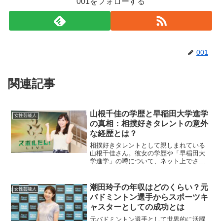
001をフォローする
001
関連記事
山根千佳の学歴と早稲田大学進学
女性芸能人
の真相：相撲好きタレントの意外
な経歴とは？
相撲好きタレントとして親しまれている
山根千佳さん。彼女の学歴や「早稲田大
学進学」の噂について、ネット上でさま
ざまな憶測が飛び交っています。今回
は、山根さんの学歴の詳細や噂の真相、
そして彼女がなぜここまで相撲に情熱を
潮田玲子の年収はどのくらい？元
女性芸能人
注いでいるのかを徹底的に解...
バドミントン選手からスポーツキ
ャスターとしての成功とは
元バドミントン選手として世界的に活躍