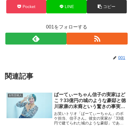
Pocket
LINE
コピー
001をフォローする
001
関連記事
ぱーてぃーちゃん信子の実家はど
女性芸能人
こ？33億円の城のような豪邸と徳
川家康の末裔という驚きの事実と
は？
お笑いトリオ「ぱーてぃーちゃん」のボ
ケ担当、信子さん。彼女の実家が「33億
円で建てられた城のような豪邸」であ
り、さらに「徳川家康の末裔」であると
いう驚きの事実をご存知でしょうか？今