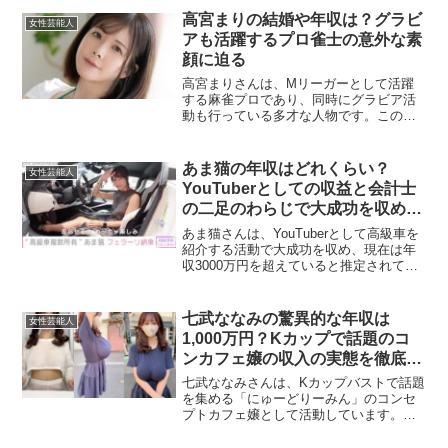
回は、信子さんの実家の場所やその豪邸
高宮まりの結婚や年収は？グラビ
女性芸能人
の詳細、そして家系につい...
アも活躍するプロ雀士の意外な素
顔に迫る
高宮まりさんは、Mリーガーとして活躍
する麻雀プロであり、同時にグラビア活
動も行っている多才な人物です。この記
事では、高宮まりさんの結婚の有無や予
想される年収について詳しく解説しま
す。高宮まりは結婚している？高宮まり
あま猫の年収はどれくらい？
女性芸能人
さんは、現在結婚しておらず...
YouTuberとしての収益と会計士
の二足のわらじで大成功を収めた
理由とは？
あま猫さんは、YouTuberとして高級車を
紹介する活動で大成功を収め、現在は年
収3000万円を超えていると推定されてい
ます。彼女の経済的成功は、YouTubeで
の収益が主な要因ですが、それに加えて
公認会計士としてのキャリアも大きく貢
七武ななみの驚異的な年収は
女性芸能人
献して...
1,000万円？Kカップで話題のコ
ンカフェ嬢の収入の実態を徹底解
説！
七武ななみさんは、Kカップバストで話題
を集める「にゅーどりーみん」のコンセ
プトカフェ嬢として活動しています。
SNS上でも人気で、彼女の収入に関心を
持つファンも少なくありません。今回