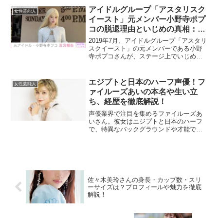
は、七武ななみさんの年収に焦点を当
アイドルグループ「アスタリスク
女性芸能人
て、その実態を見ていきます...
イースト」元メンバー小野寺ポプ
コの脱退理由といじめの真相：メ
ンバー間の関係性を探る
2019年7月、アイドルグループ「アスタリ
スクイースト」の元メンバーである小野
寺ポプコさんが、ステージ上でいじめ告
発とともに脱退を宣言し、大きな注目を
集めました。この事件の背景には何があ
ったのでしょうか。本記事では、当時の
エジプトと日本のハーフ声優！フ
女性芸能人
状況やメンバー間の...
ァイルーズあいの本名や生い立
ち、経歴を徹底解説！
声優業界で注目を集めるファイルーズあ
いさん。彼女はエジプトと日本のハーフ
で、特異なバックグラウンドや才能で多
くのファンを魅了しています。本記事で
は、彼女の本名や家族構成、生い立ち、
学歴、声優としてのキャリア、趣味や特
技に至るまで、徹底的に掘...
佐々木美玲さんの身長・カップ数・スリ
ーサイズは？プロフィールや魅力を徹底
解説！