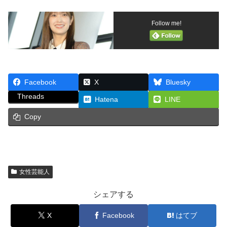
Follow me!
Facebook
X
Bluesky
Threads
Hatena
LINE
Copy
女性芸能人
シェアする
X
Facebook
はてブ