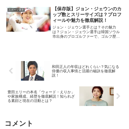
系「スーパー競馬」のリポーターを務め
たことです。この番組を通じて競馬ファ
【保存版】ジョン・ジェウンのカ
スポーツ選手
ンからも親しまれ、明...
ップ数とスリーサイズは？プロフ
ィールや魅力を徹底解説！
ジョン・ジェウン選手とは？その魅力
は？ジョン・ジェウン選手は韓国ソウル
市出身のプロゴルファーで、ゴルフ歴は
すでに20年以上に及びます。8歳の頃にゴ
ルフを始め、2006年に韓国女子プロゴル
フ協会（KLPGA）に入会。その後、韓国
国内で多くの実...
和田正人の年収はどれくらい？気になる
俳優の収入事情と活躍の秘訣を徹底解
説！
豊田エリーの本名「ウォード・えりか」
や家族構成、経歴を徹底解説！知られざ
る素顔と現在の活動とは？
コメント