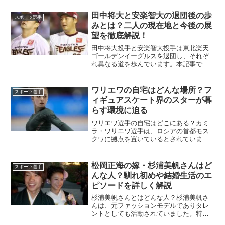
が囁かれることがあります。この噂の背
景を見ていきましょう。まず、三笘選手
田中将大と安楽智大の退団後の歩
スポーツ選手
の生え際やおでこが少し広...
みとは？二人の現在地と今後の展
望を徹底解説！
田中将大投手と安楽智大投手は東北楽天
ゴールデンイーグルスを退団し、それぞ
れ異なる道を歩んでいます。本記事で
は、両選手の現在の状況や背景、今後の
可能性について詳しく解説していきま
す。田中将大はなぜ楽天を退団したの
ワリエワの自宅はどんな場所？フ
スポーツ選手
か？田中将大投手は2024年シ...
ィギュアスケート界のスターが暮
らす環境に迫る
ワリエワ選手の自宅はどこにある？カミ
ラ・ワリエワ選手は、ロシアの首都モス
クワに拠点を置いているとされていま
す。ロシア国内で彼女が活動するトゥト
ベリーゼコーチのチームに所属してお
り、トレーニング拠点も近いため、普段
松岡正海の嫁・杉浦美帆さんはど
スポーツ選手
の生活環境も便利で効率的な場...
んな人？馴れ初めや結婚生活のエ
ピソードを詳しく解説
杉浦美帆さんとはどんな人？杉浦美帆さ
んは、元ファッションモデルでありタレ
ントとしても活動されていました。特に
注目を集めたのは、2007年にフジテレビ