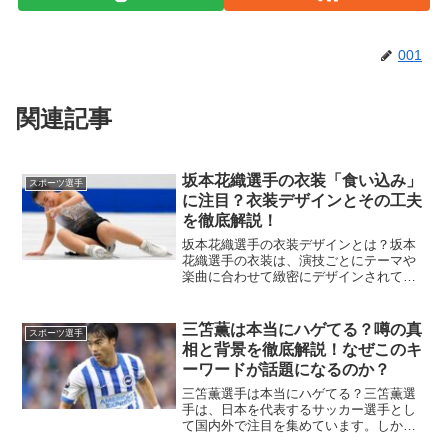
001
関連記事
坂本花織選手の衣装「食い込み」
スポーツ選手
に注目？衣装デザインとその工夫
を徹底解説！
坂本花織選手の衣装デザインとは？坂本
花織選手の衣装は、演技ごとにテーマや
楽曲に合わせて緻密にデザインされてい
ます。そのデザインは、彼女の個性を引
き立てるだけでなく、演技全体の印象を
大きく左右します。例えば、2023年のオ
三笘薫は本当にハゲてる？噂の真
スポーツ選手
ータムクラシックでは...
相と背景を徹底解説！なぜこのキ
ーワードが話題になるのか？
三笘薫選手は本当にハゲてる？三笘薫選
手は、日本を代表するサッカー選手とし
て国内外で注目を集めています。しかし
一部で「ハゲているのでは？」という噂