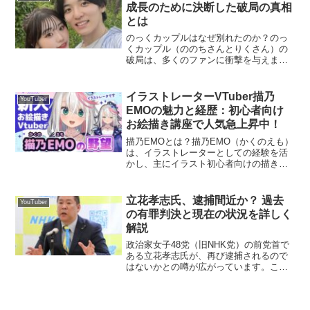
ついて、噂やプロフィ...
成長のために決断した破局の真相
とは
のっくカップルはなぜ別れたのか？のっ
くカップル（ののちさんとりくさん）の
破局は、多くのファンに衝撃を与えまし
た。これまで、二人はTikTokやYouTube
で仲良しな姿を公開し、理想のカップル
像を作り上げていました。しかし、突然
イラストレーターVTuber描乃
YouTuber
の別れに対し...
EMOの魅力と経歴：初心者向け
お絵描き講座で人気急上昇中！
描乃EMOとは？描乃EMO（かくのえも）
は、イラストレーターとしての経験を活
かし、主にイラスト初心者向けの描き方
動画を配信しているVTuberです。彼女は
「お絵描きを楽しみたい人が集まる溜ま
り場を作りたい」という思いで活動を続
立花孝志氏、逮捕間近か？ 過去
YouTuber
けており、多く...
の有罪判決と現在の状況を詳しく
解説
政治家女子48党（旧NHK党）の前党首で
ある立花孝志氏が、再び逮捕されるので
はないかとの噂が広がっています。これ
には、彼の過去の有罪判決や最近の活動
が影響していると考えられます。今回
は、立花氏のこれまでの判決内容や現在