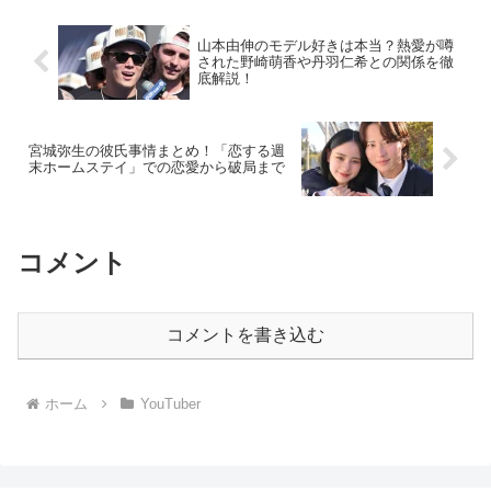
の活動、さらに逮捕の可...
山本由伸のモデル好きは本当？熱愛が噂
された野崎萌香や丹羽仁希との関係を徹
底解説！
宮城弥生の彼氏事情まとめ！「恋する週
末ホームステイ」での恋愛から破局まで
コメント
コメントを書き込む
ホーム
YouTuber