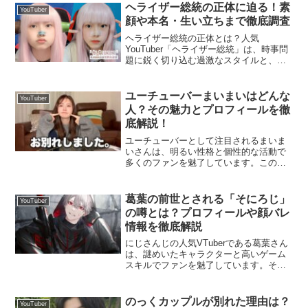
ヘライザー総統の正体に迫る！素
YouTuber
顔や本名・生い立ちまで徹底調査
ヘライザー総統の正体とは？人気
YouTuber「ヘライザー総統」は、時事問
題に鋭く切り込む過激なスタイルと、個
性的なキャラクターで多くのファンを魅
了しています。しかし、その一方で素顔
やプライベートについては謎が多く、フ
ユーチューバーまいまいはどんな
YouTuber
ァンの間で様々な憶測が...
人？その魅力とプロフィールを徹
底解説！
ユーチューバーとして注目されるまいま
いさんは、明るい性格と個性的な活動で
多くのファンを魅了しています。この記
事では、まいまいさんのプロフィールや
魅力、そして彼女の特徴について詳しく
解説します！まいまいとはどんな人？ま
葛葉の前世とされる「そにろじ」
YouTuber
いまいさんは、福岡県出身...
の噂とは？プロフィールや顔バレ
情報を徹底解説
にじさんじの人気VTuberである葛葉さん
は、謎めいたキャラクターと高いゲーム
スキルでファンを魅了しています。その
中で特に興味を集めているのが、彼の前
世とされる「そにろじ」さんの存在で
す。今回は、葛葉さんと前世との関係に
のっくカップルが別れた理由は？
YouTuber