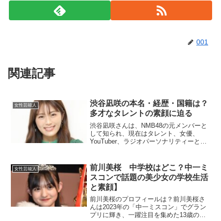
001
関連記事
渋谷凪咲の本名・経歴・国籍は？
女性芸能人
多才なタレントの素顔に迫る
渋谷凪咲さんは、NMB48の元メンバーと
して知られ、現在はタレント、女優、
YouTuber、ラジオパーソナリティーとし
て幅広く活躍しています。その明るい笑
顔と多才な才能で、多くのファンを魅了
しています。今回は、渋谷凪咲さんの本
前川美桜 中学校はどこ？中一ミ
女性芸能人
名、経歴、国籍...
スコンで話題の美少女の学校生活
と素顔】
前川美桜のプロフィールは？前川美桜さ
んは2023年の「中一ミスコン」でグラン
プリに輝き、一躍注目を集めた13歳の美