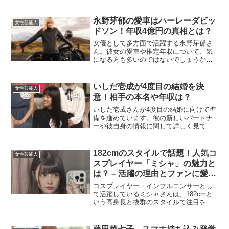
少女です。彼女の出身地は滋賀県で、幼
いころからダンスを学び、地元のイベン
トでパフォーマンスを披露するなどの活
永野芽郁の愛車はハーレーダビッ
女性芸能人
動歴があります。将...
ドソン！年収4億円の真相とは？
女優として多方面で活躍する永野芽郁さ
ん。彼女の愛車や推定年収について、気
になる方も多いのではないでしょうか。
本記事では、永野芽郁さんの愛車の詳細
や彼女の収入について深掘りし、その魅
力に迫ります。永野芽郁の愛車はハーレ
いしだ壱成が4度目の結婚を決
女性芸能人
ーダビッドソン？永野芽郁...
意！相手の本名や年収は？
いしだ壱成さんが4度目の結婚に向けて準
備を進めています。彼の新しいパートナ
ーや彼自身の情報に関して詳しく見てい
きましょう。いしだ壱成の4度目の結婚相
手は誰？いしだ壱成さんの4度目の結婚相
手は、12歳年下の女性です。彼女の名前
182cmのスタイルで話題！人気コ
女性芸能人
は「あやちゃん」...
スプレイヤー「ミシャ」の魅力と
は？ – 活躍の理由とファンに愛さ
れる秘密
コスプレイヤー・インフルエンサーとし
て活躍しているミシャさんは、182cmと
いう高身長と抜群のスタイルで注目を集
め、特に「デカ女」として一躍話題にな
っています。SNSやイベントでも多くの
ファンが集まり、彼女の存在感は増すば