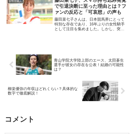
藤田菜七子、スマホ持ち込み発覚
女性芸能人
かりです。本記事で...
で引退決断に至った理由とは？フ
ァンの反応と「可哀想」の声も
藤田菜七子さんは、日本競馬界にとって
特別な存在であり、16年ぶりの女性騎手
として注目を集めました。しかし、突然
の引退発表に多くのファンが驚き、理由
を探ろうとする動きが見られています。
藤田さんの引退の背景には、文春報道に
より発覚した「スマホ持...
青山学院大学陸上部のエース、太田蒼生
選手が彼女の存在を公表！結婚の可能性
は？
柳楽優弥の年収はどれくらい？具体的な
数字で徹底解説！
コメント