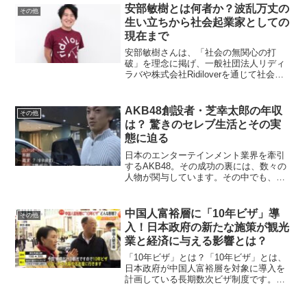
特徴的なそばかすと妖精のような愛らし
安部敏樹とは何者か？波乱万丈の
その他
い外見が魅力...
生い立ちから社会起業家としての
現在まで
安部敏樹さんは、「社会の無関心の打
破」を理念に掲げ、一般社団法人リディ
ラバや株式会社Ridiloverを通じて社会課
題解決に挑む社会起業家です。彼の人生
は、波乱万丈な生い立ちと多彩な経験に
彩られています。この記事では、安部敏
AKB48創設者・芝幸太郎の年収
その他
樹さんの生い立ち...
は？ 驚きのセレブ生活とその実
態に迫る
日本のエンターテインメント業界を牽引
するAKB48。その成功の裏には、数々の
人物が関与しています。その中でも、芝
幸太郎さんは重要な役割を果たした実業
家として知られています。この記事で
は、芝幸太郎さんの年収や事業、セレブ
中国人富裕層に「10年ビザ」導
その他
な生活ぶりを徹底解説し...
入！日本政府の新たな施策が観光
業と経済に与える影響とは？
「10年ビザ」とは？「10年ビザ」とは、
日本政府が中国人富裕層を対象に導入を
計画している長期数次ビザ制度です。こ
のビザを取得することで、最長10年間有
効な滞在許可が得られ、複数回の日本訪