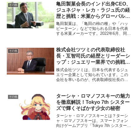
亀田製菓会長のインド出身CEO、
その他
ジュネジャ・レカ・ラジュ氏の経
歴と挑戦：米菓からグローバル・
フード・カンパニーへの道
亀田製菓は、「亀田の柿の種」や「ハッ
ピーターン」などで知られる日本を代表
する米菓メーカーです。2022年6月、同社
はインド出身のジュネジャ・レカ・ラジ
ュ氏を代表取締役会長CEOに迎え、新た
なステージへと歩み始めました。今回
株式会社ツツミの代表取締役社
その他
は、ジュネジャ氏の...
長・互智司氏の経歴とリーダーシ
ップ：ジュエリー業界での挑戦と
成果
株式会社ツツミは、日本を代表するジュ
エリー企業として知られています。この
会社を率いるのが、代表取締役社長の互
智司氏です。彼がどのような経歴を持
ち、どのようにして現在の地位に至った
のか、またそのリーダーシップの特徴に
ターシャ・ロマノフスキーの魅力
その他
ついて詳しく解説します。互...
を徹底解説！Tokyo 7th シスター
ズで輝くそばかす少女の秘密
ターシャ・ロマノフスキーとは？ターシ
ャ・ロマノフスキーは、スマートフォン
向けゲームアプリ「Tokyo 7th シスター
ズ」（略称ナナシス）に登場するキャラ
クターです。北国出身の12歳の少女で、