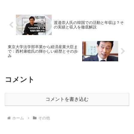
1998年に同社へ入社し、2000年に取締役
に就任しました...
渡邉崇人氏の韓国での活動と年収は？そ
の実績と収入を徹底解説
東京大学法学部卒業から経済産業大臣ま
で：西村康稔氏の輝かしい経歴とその歩
み
コメント
コメントを書き込む
ホーム
その他