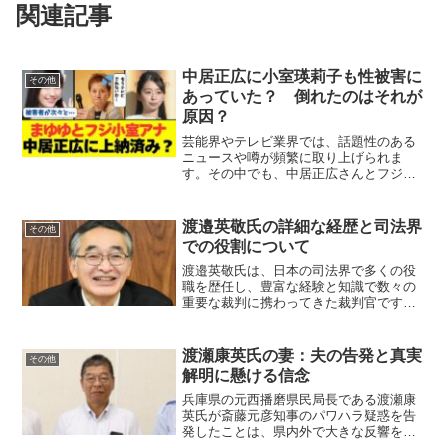
関連記事
中居正広に小室瑛莉子も性被害に
その他
あっていた？ 倒れたのはそれが
原因？
芸能界やテレビ業界では、話題性のある
ニュースや噂が頻繁に取り上げられま
す。その中でも、中居正広さんとフジテ
レビの小室瑛莉子アナウンサーに関する
話題が注目を集めています。この記事で
は、この噂や憶測について現時点での情
渡邉英敬氏の詳細な経歴と司法界
その他
報を整理し、考察していきま...
での役割について
渡邉英敬氏は、日本の司法界で多くの役
職を歴任し、豊富な経験と知識で数々の
重要な裁判に携わってきた裁判官です。
本記事では、渡邉氏の経歴や実績、そし
て関与してきた裁判例について詳しく紹
介します。司法制度の中で重要な役割を
渡瀬康英氏の妻：夫の告発と真実
その他
果たしてきた渡邉氏の歩み...
解明に懸ける信念
兵庫県の元西播磨県民局長である渡瀬康
英氏が斎藤元彦知事のパワハラ疑惑を告
発したことは、県内外で大きな反響を呼
びました。渡瀬氏はその後、2024年7月に