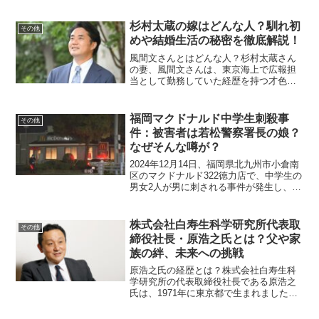
亡くなり、告発内容の真実性やその背景
に関心が寄せられています。その中で注
杉村太蔵の嫁はどんな人？馴れ初
その他
目を集めているのが...
めや結婚生活の秘密を徹底解説！
風間文さんとはどんな人？杉村太蔵さん
の妻、風間文さんは、東京海上で広報担
当として勤務していた経歴を持つ才色兼
備な女性です。彼女の美貌と知性は社内
でも評判で、多くの人に注目されていま
した。実家は群馬県で、繊維業を営む
福岡マクドナルド中学生刺殺事
その他
「双葉繊維グループ」の創業...
件：被害者は若松警察署長の娘？
なぜそんな噂が？
2024年12月14日、福岡県北九州市小倉南
区のマクドナルド322徳力店で、中学生の
男女2人が男に刺される事件が発生し、15
歳の女子中学生が死亡しました。犯人は
現在も逃走中で、警察が行方を追ってい
ます。被害者は若松警察署長の娘？一部
株式会社白寿生科学研究所代表取
その他
のSNS...
締役社長・原浩之氏とは？父や家
族の絆、未来への挑戦
原浩之氏の経歴とは？株式会社白寿生科
学研究所の代表取締役社長である原浩之
氏は、1971年に東京都で生まれました。
慶應義塾大学経済学部を卒業後、都市銀
行にてキャリアをスタート。その後、