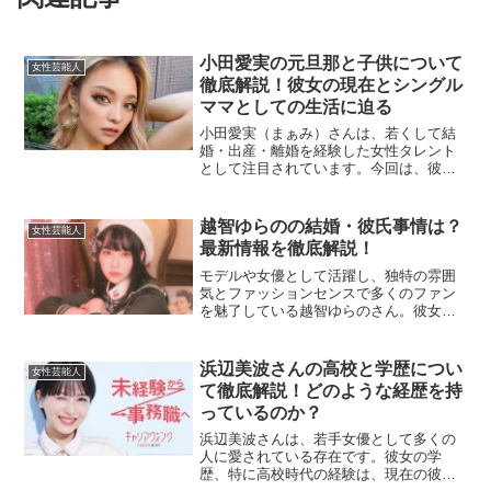
小田愛実の元旦那と子供について
女性芸能人
徹底解説！彼女の現在とシングル
ママとしての生活に迫る
小田愛実（まぁみ）さんは、若くして結
婚・出産・離婚を経験した女性タレント
として注目されています。今回は、彼女
の元旦那との関係や、子供の成長、そし
てシングルマザーとしての奮闘について
詳しく紹介します。小田愛実の元旦那は
越智ゆらのの結婚・彼氏事情は？
女性芸能人
誰？小田愛実さんは、彼氏...
最新情報を徹底解説！
モデルや女優として活躍し、独特の雰囲
気とファッションセンスで多くのファン
を魅了している越智ゆらのさん。彼女の
結婚や恋愛に関する話題は、いつも注目
の的です。今回は、「越智ゆらの 結婚 彼
氏」のキーワードに焦点を当て、最新情
浜辺美波さんの高校と学歴につい
女性芸能人
報や過去のエピソード...
て徹底解説！どのような経歴を持
っているのか？
浜辺美波さんは、若手女優として多くの
人に愛されている存在です。彼女の学
歴、特に高校時代の経験は、現在の彼女