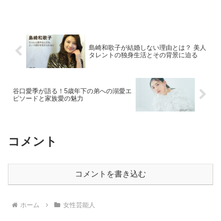
ルでありながら、YouTuberとしても幅広
い活動をする彼女の率直な意見が視聴者
の間で賛否を巻き起こしました。本記事
では、彼女...
島崎和歌子が結婚しない理由とは？ 美人
タレントの独身生活とその背景に迫る
谷口愛季が語る！5歳年下の弟への溺愛エ
ピソードと家族愛の魅力
コメント
コメントを書き込む
ホーム
女性芸能人