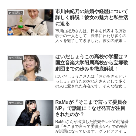
のキャリアにどのように影響しているの
でしょうか？今回は、浜辺美波さんの高
校や学歴について詳しく解説します。浜
市川由紀乃の結婚や経歴について
女性芸能人
辺美波さんはどこの高校に通...
詳しく解説！彼女の魅力と私生活
に迫る
市川由紀乃さんは、日本を代表する演歌
歌手の一人として、長年にわたり多くの
人々を魅了してきました。彼女の結婚や
経歴、さらにプライベートな部分につい
て気になる方も多いのではないでしょう
か。本記事では、市川由紀乃さんの結婚
はいだしょうこの高校や学歴は？
女性芸能人
事情やその波乱万丈な人生...
国立音楽大学附属高校から宝塚歌
劇団までの歩みを徹底解説！
はいだしょうこさんは「おかあさんとい
っしょ」のうたのおねえさんとして多く
の人に愛された存在です。そんな彼女の
学歴や高校時代について詳しく調べてみ
ました。宝塚歌劇団へ進むまでの努力や
エピソードもご紹介します。はいだしょ
RaMuが『そこまで言って委員会
女性芸能人
うこの出身高校はどこ？は...
NP』で話題に！なぜ発言が注目
されたのか？
RaMuさんが出演した読売テレビの討論番
組『そこまで言って委員会NP』での発言
が話題になっています。グラビアアイド