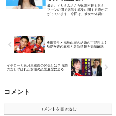
最近、くりえみさんが体調不良を訴え、
ファンの間で病気や感染に関する噂が広
がっています。今回は、彼女の体調につ
いての最新情報をお届けします。くりえ
みさんが抱えている病気とは？くりえみ
さんは、2023年4月に心臓の炎症と気管支
炎を患っていたこと...
桃田賢斗と福島由紀の結婚の可能性は？
熱愛報道の真相と最新情報を徹底解説
イチローと葉月里緒奈の関係とは？ 魔性
の女と呼ばれた女優の恋愛遍歴に迫る
コメント
コメントを書き込む