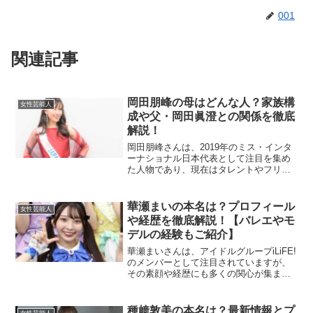
001
関連記事
岡田朋峰の母はどんな人？家族構
女性芸能人
成や父・岡田眞澄との関係を徹底
解説！
岡田朋峰さんは、2019年のミス・インタ
ーナショナル日本代表として注目を集め
た人物であり、現在はタレントやフリー
アナウンサーとして活動しています。そ
んな彼女の家族、とりわけ母親について
気になる方も多いのではないでしょう
華瀬まいの本名は？プロフィール
女性芸能人
か。本記事では、岡田朋...
や経歴を徹底解説！【バレエやモ
デルの経験もご紹介】
華瀬まいさんは、アイドルグループiLiFE!
のメンバーとして注目されていますが、
その素顔や経歴にも多くの関心が集まっ
ています。この記事では、彼女の本名や
プロフィールについて詳しく解説してい
きます！華瀬まいの本名は？華瀬まいさ
種﨑敦美の本名は？最新情報とプ
女性芸能人