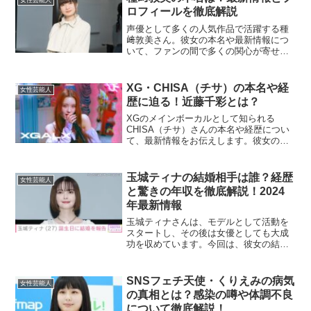
んの本名は「冨永...
ロフィールを徹底解説
声優として多くの人気作品で活躍する種
﨑敦美さん。彼女の本名や最新情報につ
いて、ファンの間で多くの関心が寄せら
れています。この記事では、種﨑敦美さ
んの本名やプロフィールに関する最新の
情報を詳しく解説します。1. 種﨑敦美の
XG・CHISA（チサ）の本名や経
女性芸能人
本名は何？種﨑敦美さ...
歴に迫る！近藤千彩とは？
XGのメインボーカルとして知られる
CHISA（チサ）さんの本名や経歴につい
て、最新情報をお伝えします。彼女の魅
力や背景に迫りながら、その成長の軌跡
を振り返ります。CHISAの本名は何です
か？CHISAさんの本名は「近藤千彩（こ
玉城ティナの結婚相手は誰？経歴
女性芸能人
んどう ちさ）...
と驚きの年収を徹底解説！2024
年最新情報
玉城ティナさんは、モデルとして活動を
スタートし、その後は女優としても大成
功を収めています。今回は、彼女の結婚
相手や経歴、そして気になる年収につい
てご紹介します。玉城ティナはどんな経
歴を持っているの？ 玉城ティナさんは沖
SNSフェチ天使・くりえみの病気
女性芸能人
縄県出身で、アメリカ人...
の真相とは？感染の噂や体調不良
について徹底解説！