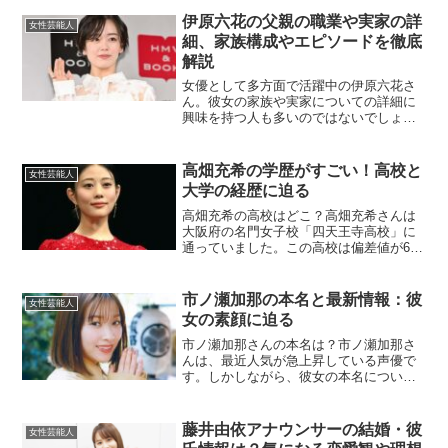
ュートな世界観は多くの若者から支持さ
れていますが、最近、TikTok...
伊原六花の父親の職業や実家の詳
女性芸能人
細、家族構成やエピソードを徹底
解説
女優として多方面で活躍中の伊原六花さ
ん。彼女の家族や実家についての詳細に
興味を持つ人も多いのではないでしょう
か？今回は、伊原六花さんの父親の職
業、実家の場所、家族構成など、知りた
い情報を徹底解説していきます。伊原六
高畑充希の学歴がすごい！高校と
女性芸能人
花の父親の職業は？伊原六花...
大学の経歴に迫る
高畑充希の高校はどこ？高畑充希さんは
大阪府の名門女子校「四天王寺高校」に
通っていました。この高校は偏差値が68
を超える進学校で、学業にも熱心な環境
が整っています。高畑さんが通っていた
当時、すでに芸能活動を行っており、学
市ノ瀬加那の本名と最新情報：彼
女性芸能人
業と両立する努力をされ...
女の素顔に迫る
市ノ瀬加那さんの本名は？市ノ瀬加那さ
んは、最近人気が急上昇している声優で
す。しかしながら、彼女の本名について
は公にされていないため、詳細は不明で
す。芸名で活動していることが一般的
で、プライバシーを尊重する意味でも本
藤井由依アナウンサーの結婚・彼
女性芸能人
名に関する情報は公開されて...