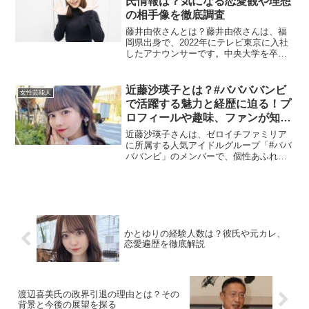
氏情報は？気になる恋愛観や理想
の相手像を徹底調査
藤井由依さんとは？藤井由依さんは、福
岡県出身で、2022年にテレビ東京に入社
したアナウンサーです。中央大学を卒業
し、大学時代にはBS朝日の学生キャスタ
ーとしても活動していました。学生時代
の経験が、現在のアナウンサーとしての
近藤沙瑛子とは？#ババババンビ
女性芸能人
活動に活きているの...
で活躍する魅力と経歴に迫る！プ
ロフィールや趣味、ファンが知り
たい情報まとめ
近藤沙瑛子さんは、ゼロイチファミリア
に所属する人気アイドルグループ「#ババ
ババンビ」のメンバーで、個性あふれる
キャラクターや独特の感性でファンから
愛されています。この記事では、近藤沙
瑛子さんのプロフィールやこれまでの経
歴、趣味や性格など、フ...
かとゆりの経験人数は？彼氏や元カレ、
恋愛遍歴を徹底解説
渡辺喜美氏の政界引退の理由とは？その
背景と今後の展望を探る