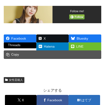
Follow me!
Facebook
X
Bluesky
Threads
Hatena
LINE
Copy
女性芸能人
シェアする
X
Facebook
はてブ