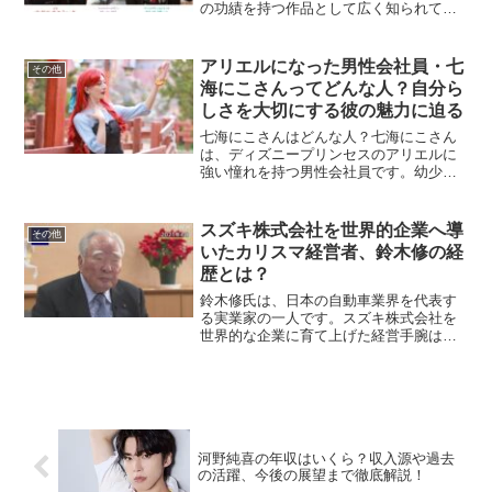
の功績を持つ作品として広く知られてい
ます。その成功を支えた二人の巨匠、堀
井雄二氏と鳥山明氏は、それぞれの分野
で卓越した才能を発揮しました。彼らの
アリエルになった男性会社員・七
その他
協力関係はどのように生ま...
海にこさんってどんな人？自分ら
しさを大切にする彼の魅力に迫る
七海にこさんはどんな人？七海にこさん
は、ディズニープリンセスのアリエルに
強い憧れを持つ男性会社員です。幼少期
からの夢を叶え、SNS上で大きな反響を
呼んでいます。彼は自分らしさを追求
し、社会の固定観念に囚われない姿勢
スズキ株式会社を世界的企業へ導
その他
で、「プリンセスになりたい...
いたカリスマ経営者、鈴木修の経
歴とは？
鈴木修氏は、日本の自動車業界を代表す
る実業家の一人です。スズキ株式会社を
世界的な企業に育て上げた経営手腕は高
く評価されています。この記事では、鈴
木修氏の生い立ちからスズキでのキャリ
ア、そして日本および海外市場での功績
について詳しく掘り下げま...
河野純喜の年収はいくら？収入源や過去
の活躍、今後の展望まで徹底解説！