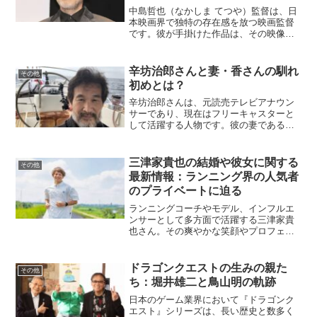
中島哲也（なかしま てつや）監督は、日
本映画界で独特の存在感を放つ映画監督
です。彼が手掛けた作品は、その映像美
や深いストーリー性で多くの観客を魅了
してきました。しかし、彼自身の私生活
や本名については謎に包まれています。
辛坊治郎さんと妻・香さんの馴れ
その他
この記事では、中島哲也...
初めとは？
辛坊治郎さんは、元読売テレビアナウン
サーであり、現在はフリーキャスターと
して活躍する人物です。彼の妻である香
さんも、幅広い才能を持つ魅力的な女性
として知られています。お二人の馴れ初
めや結婚生活の詳細について、詳しくご
三津家貴也の結婚や彼女に関する
その他
紹介します。お二人の出会...
最新情報：ランニング界の人気者
のプライベートに迫る
ランニングコーチやモデル、インフルエ
ンサーとして多方面で活躍する三津家貴
也さん。その爽やかな笑顔やプロフェッ
ショナルな指導で、多くのファンを魅了
しています。彼の結婚や彼女に関する話
題は常に注目の的です。そんな三津家さ
ドラゴンクエストの生みの親た
その他
んのプライベートについて...
ち：堀井雄二と鳥山明の軌跡
日本のゲーム業界において『ドラゴンク
エスト』シリーズは、長い歴史と数多く