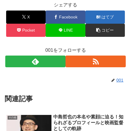
シェアする
X
Facebook
はてブ
Pocket
LINE
コピー
001をフォローする
001
関連記事
中島哲也の本名や素顔に迫る！知
その他
られざるプロフィールと映画監督
としての軌跡