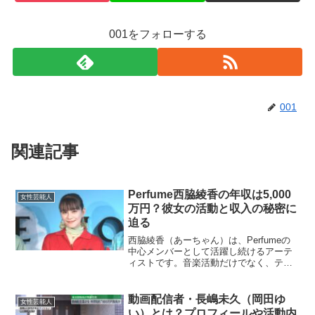
001をフォローする
001
関連記事
Perfume西脇綾香の年収は5,000
女性芸能人
万円？彼女の活動と収入の秘密に
迫る
西脇綾香（あーちゃん）は、Perfumeの
中心メンバーとして活躍し続けるアーテ
ィストです。音楽活動だけでなく、テレ
ビ出演やラジオ、その他のプロジェクト
でも多彩な才能を発揮しており、その年
収は多くのファンに注目されています。
動画配信者・長嶋未久（岡田ゆ
女性芸能人
今回は、西脇綾香さ...
い）とは？プロフィールや活動内