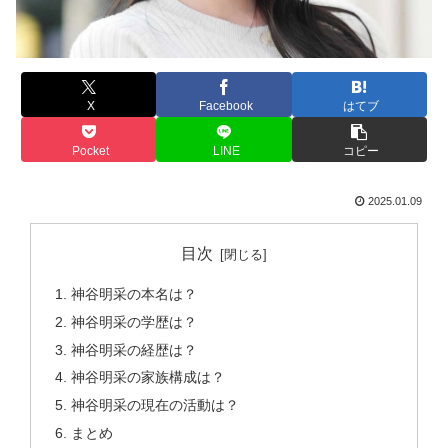
X
Facebook
はてブ
Pocket
LINE
コピー
2025.01.09
目次
神谷明采の本名は？
神谷明采の学歴は？
神谷明采の経歴は？
神谷明采の家族構成は？
神谷明采の現在の活動は？
まとめ