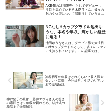
AKB48の18期研究生としてデビューし、
注目を集めている八木愛月さん。彼女の
魅力や体型について深掘りしていきま
す。この記事では、身長やスリーサイ
ズ、カップ数などの情報を詳しく解説
し、彼女の魅力の秘密に迫ります！八木
NGなしHカップグラドル池田ゆ
女性芸能人
愛月の身長は？八木愛月さ...
うな、本名や年収、輝かしい経歴
に迫る！
池田ゆうなさんは、グラビア界で大注目
のHカップグラドルとして、多くのファン
に支持されています。この記事では、彼
女の本名、予想される年収、そしてこれ
までの経歴について詳しくご紹介しま
す。池田ゆうなの本名は？池田ゆうなさ
んの本名は、現在のところ...
神谷明采の年収はどれくらい？収入源や
タレント活動、会社経営、生活のリアル
まで徹底解説！
神戸蘭子の旦那・藤井エヴィさんの驚き
の素顔とは？年収や馴れ初め、結婚式の
秘話まで徹底解説！