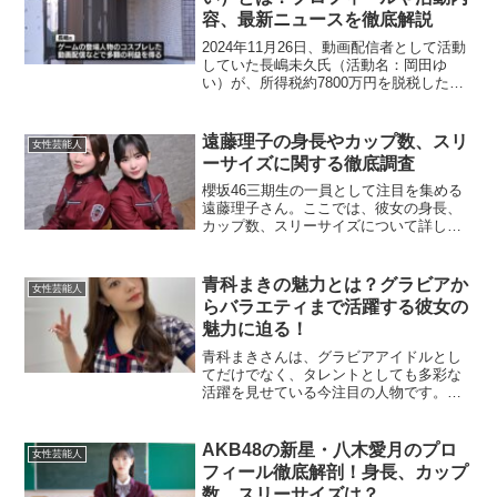
容、最新ニュースを徹底解説
2024年11月26日、動画配信者として活動
していた長嶋未久氏（活動名：岡田ゆ
い）が、所得税約7800万円を脱税した疑
いで東京国税局に刑事告発されました。
彼女は有料の会員制サイトで自身の性的
な行為を配信し、2020年から2022年の3
遠藤理子の身長やカップ数、スリ
女性芸能人
年間で...
ーサイズに関する徹底調査
櫻坂46三期生の一員として注目を集める
遠藤理子さん。ここでは、彼女の身長、
カップ数、スリーサイズについて詳しく
解説していきます。推測を含む内容もあ
りますが、ファンの関心が高い情報をも
とに作成しました。遠藤理子さんの身長
青科まきの魅力とは？グラビアか
女性芸能人
はどれくらい？遠藤理子...
らバラエティまで活躍する彼女の
魅力に迫る！
青科まきさんは、グラビアアイドルとし
てだけでなく、タレントとしても多彩な
活躍を見せている今注目の人物です。彼
女の経歴や魅力について詳しくご紹介し
ます。青科まきとはどんな人？青科まき
さんは1997年1月7日生まれ、神奈川県出
AKB48の新星・八木愛月のプロ
女性芸能人
身のグラビアアイド...
フィール徹底解剖！身長、カップ
数、スリーサイズは？