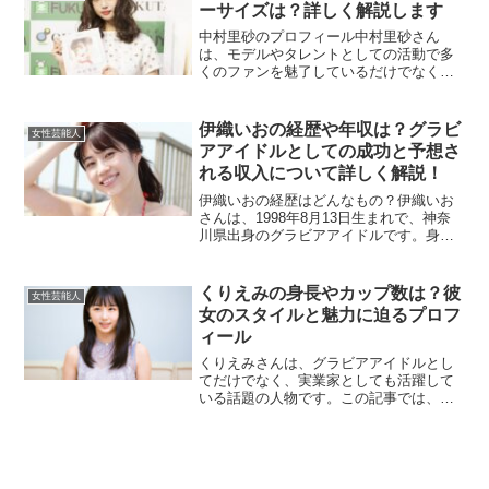
弟はホーム・アローンのケビ...
ーサイズは？詳しく解説します
中村里砂のプロフィール中村里砂さん
は、モデルやタレントとしての活動で多
くのファンを魅了しているだけでなく、
俳優の中村雅俊さんと女優の五十嵐淳子
さんを両親に持つことでも広く知られて
います。彼女は、独自のファッションセ
伊織いおの経歴や年収は？グラビ
女性芸能人
ンスと繊細でかわいらしいル...
アアイドルとしての成功と予想さ
れる収入について詳しく解説！
伊織いおの経歴はどんなもの？伊織いお
さんは、1998年8月13日生まれで、神奈
川県出身のグラビアアイドルです。身長
151cmと小柄ながらも、抜群のスタイル
（B90・W55・H90）で多くのファンを魅
了しています。彼女はもともと工業高校
くりえみの身長やカップ数は？彼
女性芸能人
で建設...
女のスタイルと魅力に迫るプロフ
ィール
くりえみさんは、グラビアアイドルとし
てだけでなく、実業家としても活躍して
いる話題の人物です。この記事では、く
りえみさんの身長やカップ数といったプ
ロフィール情報に加え、彼女の多彩な魅
力について紹介します。くりえみの身長
はどれくらい？くりえみさ...