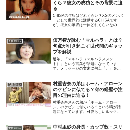
くら？彼女の成功とその背景に迫
る
CHISAの年収はどれくらい？XGのメンバ
ーとして世界的に活動するCHISAです
が、彼女の年収は一体どれくらいなので
しょうか？2024年現在、推定で約800万
円から1,200万円の範囲とされています。
これは、彼女の音楽活動やメディア出
俵万智が詠む「マルハラ」とは？
女性芸能人
演、フ...
句点が引き起こす世代間のギャッ
プを解説
近年、「マルハラ（マルハラスメン
ト）」という言葉が話題になっていま
す。メッセージの文末に句点「。」を付
けることで、受け手が威圧感や冷たさを
感じる現象を指します。歌人の俵万智さ
んがこの現象について短歌を詠み、SNS
村重杏奈の弟はホーム・アローン
女性芸能人
上で大きな反響を呼びました。...
のケビンに似てる？弟の経歴や注
目の理由に迫る！
村重杏奈さんの弟が「ホーム・アロー
ン」のケビンに似ている？という噂が話
題になっています。可愛らしいルックス
で一躍注目を集め、芸能界からもオファ
ーが殺到しているとか。彼の経歴や、そ
の魅力に迫ってみましょう。村重杏奈の
中村里砂の身長・カップ数・スリ
女性芸能人