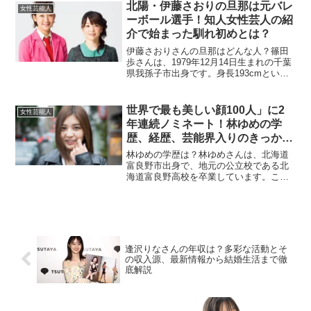
に、またシャネルのアンバサダーにも就
北陽・伊藤さおりの旦那は元バレ
女性芸能人
任し、世界的に...
ーボール選手！知人女性芸人の紹
介で始まった馴れ初めとは？
伊藤さおりさんの旦那はどんな人？篠田
歩さんは、1979年12月14日生まれの千葉
県我孫子市出身です。身長193cmという
恵まれた体格を活かし、バレーボール選
手として活躍されていました。筑波大学
を卒業後、Vリーグの東レアローズに入団
世界で最も美しい顔100人」に2
女性芸能人
し、主力選...
年連続ノミネート！林ゆめの学
歴、経歴、芸能界入りのきっかけ
に迫る
林ゆめの学歴は？林ゆめさんは、北海道
富良野市出身で、地元の公立校である北
海道富良野高校を卒業しています。この
高校ではダンス部に所属しており、学生
時代から表現力を磨いていたことが伺え
ます。さらに、北海道文教大学の健康栄
養学科に進学しますが、2...
逢沢りなさんの年収は？多彩な活動とそ
の収入源、最新情報から結婚生活まで徹
底解説