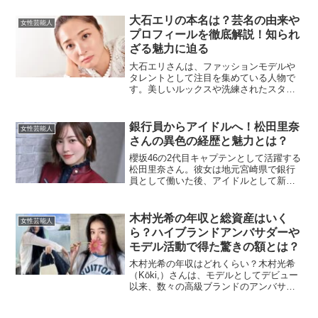
いて詳しく解説します。稲光亜依の身長
はどれくらいですか？稲光亜依さんの身
大石エリの本名は？芸名の由来や
女性芸能人
長は165cmです。...
プロフィールを徹底解説！知られ
ざる魅力に迫る
大石エリさんは、ファッションモデルや
タレントとして注目を集めている人物で
す。美しいルックスや洗練されたスタイ
ルで、多くのファンを魅了しています。
しかし、本名や芸名の由来など、まだあ
まり知られていない情報も多いです。こ
銀行員からアイドルへ！松田里奈
女性芸能人
の記事では、大石エリさん...
さんの異色の経歴と魅力とは？
櫻坂46の2代目キャプテンとして活躍する
松田里奈さん。彼女は地元宮崎県で銀行
員として働いた後、アイドルとして新た
なキャリアを築きました。その異色の経
歴や経験は多くの人々に感動を与えてい
ます。今回は、松田里奈さんの銀行員時
木村光希の年収と総資産はいく
女性芸能人
代のエピソードや、そ...
ら？ハイブランドアンバサダーや
モデル活動で得た驚きの額とは？
木村光希の年収はどれくらい？木村光希
（Kōki,）さんは、モデルとしてデビュー
以来、数々の高級ブランドのアンバサダ
ーとして活躍しています。特に2018年に
は、日本人初でブルガリのアンバサダー