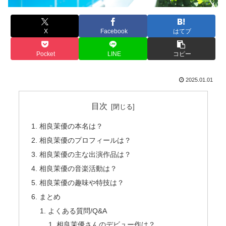
X
Facebook
はてブ
Pocket
LINE
コピー
2025.01.01
目次
相良茉優の本名は？
相良茉優のプロフィールは？
相良茉優の主な出演作品は？
相良茉優の音楽活動は？
相良茉優の趣味や特技は？
まとめ
よくある質問/Q&A
相良茉優さんのデビュー作は？