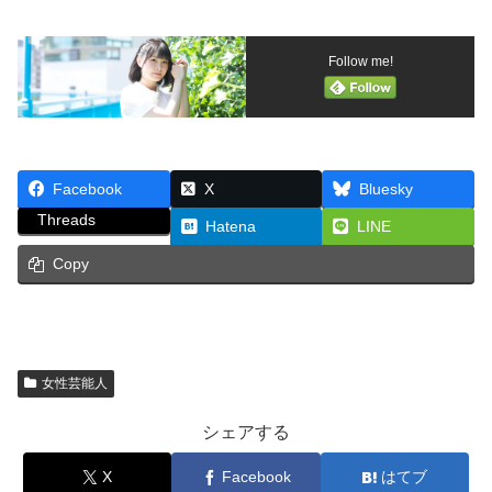
Follow me!
Facebook
X
Bluesky
Threads
Hatena
LINE
Copy
女性芸能人
シェアする
X
Facebook
はてブ