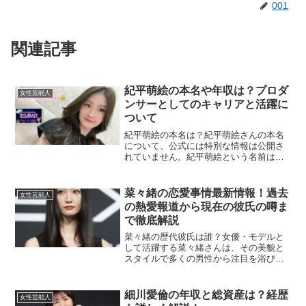
001
関連記事
紀平萌絵の本名や年収は？プロダ
女性芸能人
ンサーとしてのキャリアと活躍に
ついて
紀平萌絵の本名は？紀平萌絵さんの本名
について、公式には特別な情報は公開さ
れていません。紀平萌絵という名前は、
プロのダンサーとして活動している現在
の芸名であり、本名と一致する可能性が
高いです。妹の紀平梨花さんと同じく、
菜々緒の恋愛事情最新情報！過去
女性芸能人
彼女もフィギュアスケート...
の熱愛報道から現在の彼氏の噂ま
で徹底解説
菜々緒の歴代彼氏は誰？女優・モデルと
して活躍する菜々緒さんは、その美貌と
スタイルで多くの男性から注目を浴びて
きました。ここでは、これまでに熱愛が
報じられた彼氏や噂のあった男性につい
て紹介します。菜々緒と西川貴教の関係
細川愛倫の年収と総資産は？経歴
女性芸能人
は？菜々緒さんの恋愛遍歴...