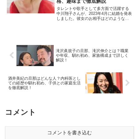
格、趣味まで徹底解説
タレントや歌手として多方面で活躍する
中川翔子さんが、2023年4月に結婚を発表
しました。彼女のお相手はどのような人
物なのでしょうか？今回は、旦那さんの
年齢や職業、二人の出会いから結婚に至
るまでのエピソード、そして旦那さんの
性格や趣味について...
滝沢眞規子の旦那、滝沢伸介とは？職業
や年収、馴れ初め、家族構成まで詳しく
解説！
酒井美紀の旦那はどんな人？内科医とし
ての経歴や馴れ初め、子供との家庭生活
を徹底解説！
コメント
コメントを書き込む