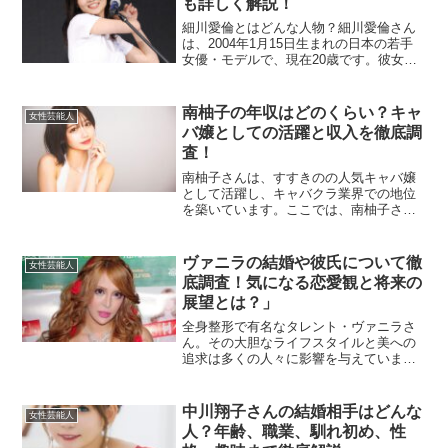
も詳しく解説！
細川愛倫とはどんな人物？細川愛倫さん
は、2004年1月15日生まれの日本の若手
女優・モデルで、現在20歳です。彼女
は、2023年のドラマ「ペンディングトレ
イン – 8時23分、明日 君と」で注目を集
め、その後も複数のドラマや映画、バラ
南柚子の年収はどのくらい？キャ
女性芸能人
エティ...
バ嬢としての活躍と収入を徹底調
査！
南柚子さんは、すすきのの人気キャバ嬢
として活躍し、キャバクラ業界での地位
を築いています。ここでは、南柚子さん
の年収に焦点を当て、彼女の収入源や活
躍の背景について解説していきます。南
柚子とは何者？南柚子さんは、北海道す
ヴァニラの結婚や彼氏について徹
女性芸能人
すきののキャバクラで活動...
底調査！気になる恋愛観と将来の
展望とは？」
全身整形で有名なタレント・ヴァニラさ
ん。その大胆なライフスタイルと美への
追求は多くの人々に影響を与えています
が、彼女の恋愛や結婚については、謎に
包まれています。この記事では、「ヴァ
ニラ 結婚 彼氏」に焦点を当て、最新情報
中川翔子さんの結婚相手はどんな
女性芸能人
とともに彼女の恋愛観...
人？年齢、職業、馴れ初め、性