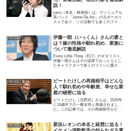
説！
yasu（本名：林保徳）は、ヴィジュアル
系バンド「Janne Da Arc」の元ボーカリ
ストであり、ソロ活動でも多くのファン
を魅了してきたアーティストです。本記
事では、彼の本名にまつわるエピソード
や音楽活動、現在の状況、さらに趣味や
伊藤一朗（いっくん）さんの妻と
男性芸能人
影響を受...
は？嫁の性格や馴れ初め、家族に
ついて徹底解説
Every Little Thing（ELT）のギタリスト、
伊藤一朗さんはその温厚でおっとりとし
たキャラクターで多くのファンに愛され
ています。プライベートでは「いっく
ん」とも呼ばれる彼ですが、妻や家庭生
活については謎に包まれています。今回
ビートたけしの再婚相手はどんな
男性芸能人
は...
人？馴れ初めや年齢差、幸せな家
庭の秘密に迫る
ビートたけし（北野武）さんは、2020年
に18歳年下の一般女性と再婚されまし
た。この記事では、その再婚相手がどん
な方なのか、また二人がどのように出会
い、どのように愛を育んだのかを中心に
ご紹介します。再婚相手はどんな人？ビ
新浜レオンの本名と経歴に迫る！
男性芸能人
ートたけしさんの再婚...
イケメン演歌歌手の知られざる素