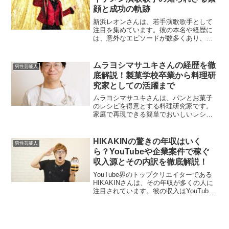
顔と成功の軌跡
新浜レオンさんは、若手演歌歌手として
注目を集めています。彼の本名や経歴に
は、意外なエピソードが数多くあり、彼
の魅力をさらに引き立てています。本記
事では、新浜レオンさんの本名、これま
での経歴、学生時代の活動、そして歌手
ムラヨシマサユキさんの経歴を徹
男性芸能人
としての活躍まで詳しくご...
底解説！製菓学校卒業から料理研
究家としての活躍まで
ムラヨシマサユキさんは、パンとお菓子
のレシピを得意とする料理研究家です。
家庭で再現できる簡単でおいしいレシピ
を提案し、多くの人々に支持されていま
す。本記事では、彼の経歴や活動につい
て深掘りして解説します。製菓学校卒業
HIKAKINの驚きの年収はいく
男性芸能人
後のキャリアは？ムラヨシ...
ら？YouTubeや企業案件で稼ぐ
収入源とその内訳を徹底解説！
YouTube界のトップクリエイターである
HIKAKINさんは、その年収が多くの人に
注目されています。彼の収入はYouTube
広告や企業案件、CM出演料などさまざま
な手段で得られており、年々増加してい
ます。この記事では、HIKAKINさんの...