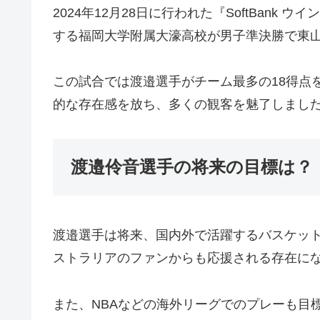
2024年12月28日に行われた『SoftBan
する福岡大学附属大濠高校が男子準決勝で東
この試合では渡邉選手がチーム最多の18得点
的な存在感を放ち、多くの観客を魅了しまし
渡邉伶音選手の将来の目標は？
渡邉選手は将来、国内外で活躍するバスケッ
ストラリアのファンからも応援される存在に
また、NBAなどの海外リーグでのプレーも目