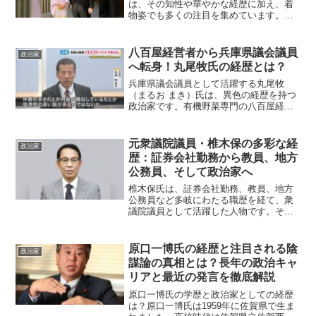
は、その知性や華やかな経歴に加え、着
物姿でも多くの注目を集めています。最
近行われた公式行事での着物姿に対し、
賞賛の声とともに、和装の作法について
の意見も寄せられました。本記事では、
八百屋経営者から兵庫県議会議員
政治家
林裕子さんの着物にまつわる...
へ転身！丸尾牧氏の経歴とは？
兵庫県議会議員として活躍する丸尾牧
（まるお まき）氏は、異色の経歴を持つ
政治家です。有機野菜専門の八百屋経営
者として地域に根ざした活動を行い、そ
の後、政治家としての道を歩み始めまし
た。そのユニークな歩みや、政治家とし
元衆議院議員・椎木保の多彩な経
政治家
ての現在の活動を詳しくご...
歴：証券会社勤務から教員、地方
公務員、そして政治家へ
椎木保氏は、証券会社勤務、教員、地方
公務員など多岐にわたる職歴を経て、衆
議院議員として活躍した人物です。その
歩みを詳しく見ていきましょう。椎木保
とはどんな人物？1966年7月4日、東京都
江戸川区で生まれた椎木保氏は、茨城県
原口一博氏の経歴と注目される陰
政治家
立鹿島灘高等学校を...
謀論の真相とは？長年の政治キャ
リアと最近の発言を徹底解説
原口一博氏の学歴と政治家としての経歴
は？原口一博氏は1959年に佐賀県で生ま