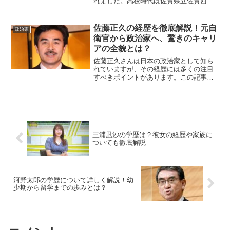
れました。高校時代は佐賀県立佐賀西高
等学校に通い、文武両道の学生として知
られていました。その後、東京大学文学
部心理学科に進学し、心理学を専攻しま
佐藤正久の経歴を徹底解説！元自
政治家
した。学業においても...
衛官から政治家へ、驚きのキャリ
アの全貌とは？
佐藤正久さんは日本の政治家として知ら
れていますが、その経歴には多くの注目
すべきポイントがあります。この記事で
は佐藤正久さんの経歴に焦点を当て、彼
の歩んできたキャリアを詳しく解説しま
す。佐藤正久とはどんな人物？佐藤正久
さんは、日本の政治家であ...
三浦凪沙の学歴は？彼女の経歴や家族に
ついても徹底解説
河野太郎の学歴について詳しく解説！幼
少期から留学までの歩みとは？