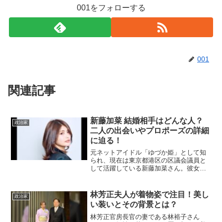
001をフォローする
001
関連記事
新藤加菜 結婚相手はどんな人？
政治家
二人の出会いやプロポーズの詳細
に迫る！
元ネットアイドル「ゆづか姫」として知
られ、現在は東京都港区の区議会議員と
して活躍している新藤加菜さん。彼女が
2024年8月12日に結婚を発表し、注目を
集めました。その結婚相手はどんな人な
のでしょうか？二人の出会いからプロポ
林芳正夫人が着物姿で注目！美し
政治家
ーズのエピソード、...
い装いとその背景とは？
林芳正官房長官の妻である林裕子さん