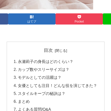
はてブ
Pocket
目次
永瀬莉子の身長はどのくらい？
カップ数やスリーサイズは？
モデルとしての活躍は？
女優としても注目！どんな役を演じてきた？
スタイルキープの秘訣は？
まとめ
よくある質問/Q&A