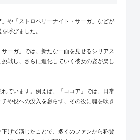
ア」や「ストロベリーナイト・サーガ」などが
題を呼びました。
・サーガ」では、新たな一面を見せるシリアス
に挑戦し、さらに進化していく彼女の姿が楽し
表れています。例えば、「ココア」では、日常
ーチや役への没入を怠らず、その役に魂を吹き
り下げて演じたことで、多くのファンから称賛