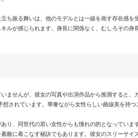
た立ち振る舞いは、他のモデルとは一線を画す存在感を
スキルが感じられます。身長に関係なく、むしろその身
ていませんが、彼女の写真や出演作品から推測すると、
程度と予想されています。華奢ながら女性らしい曲線美を持
があり、同世代の若い女性からも憧れの的となっていま
を素敵に着こなす秘訣でもあります。彼女のスリーサイ