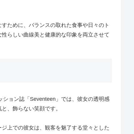
なすために、バランスの取れた食事や日々のト
女性らしい曲線美と健康的な印象を両立させて
ョン誌「Seventeen」では、彼女の透明感
気と、飾らない笑顔です。
ージ上での彼女は、観客を魅了する堂々とした