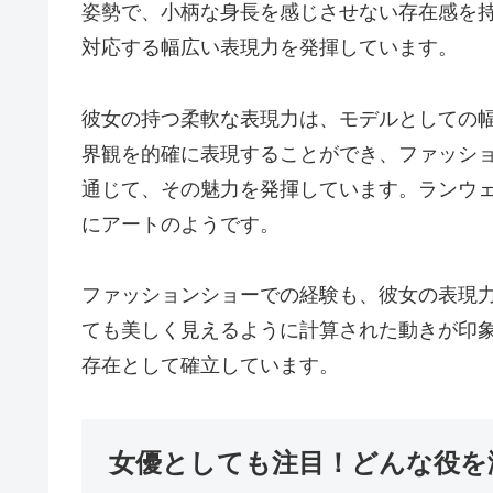
姿勢で、小柄な身長を感じさせない存在感を
対応する幅広い表現力を発揮しています。
彼女の持つ柔軟な表現力は、モデルとしての
界観を的確に表現することができ、ファッシ
通じて、その魅力を発揮しています。ランウ
にアートのようです。
ファッションショーでの経験も、彼女の表現
ても美しく見えるように計算された動きが印
存在として確立しています。
女優としても注目！どんな役を