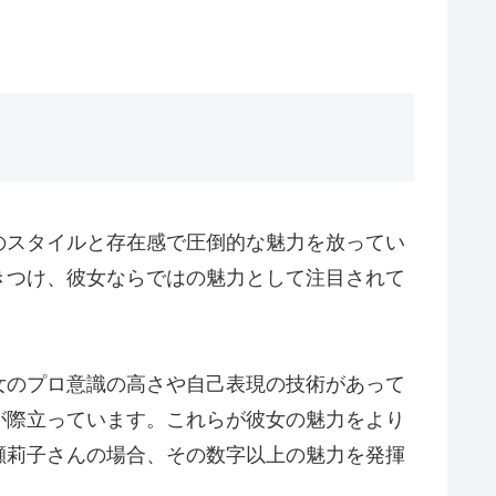
のスタイルと存在感で圧倒的な魅力を放ってい
きつけ、彼女ならではの魅力として注目されて
女のプロ意識の高さや自己表現の技術があって
が際立っています。これらが彼女の魅力をより
瀬莉子さんの場合、その数字以上の魅力を発揮