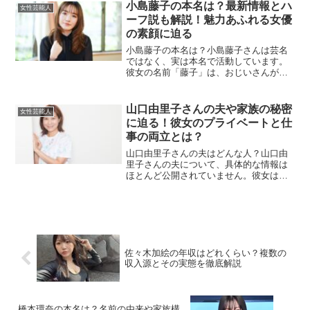
た、霜月るなさんの他の交際相手や彼女
小島藤子の本名は？最新情報とハ
女性芸能人
のこれまでの歩みについても...
ーフ説も解説！魅力あふれる女優
の素顔に迫る
小島藤子の本名は？小島藤子さんは芸名
ではなく、実は本名で活動しています。
彼女の名前「藤子」は、おじいさんが
「藤の花のように美しく育ってほしい」
という願いを込めて命名したそうです。
このエピソードは、小島さんの家族の愛
山口由里子さんの夫や家族の秘密
女性芸能人
情深さを感じさせます。また...
に迫る！彼女のプライベートと仕
事の両立とは？
山口由里子さんの夫はどんな人？山口由
里子さんの夫について、具体的な情報は
ほとんど公開されていません。彼女はプ
ライベートを非常に大切にしているた
め、夫の名前や職業、結婚の経緯などは
公にはされていません。しかし、これだ
けの成功を収めた彼女を支え...
佐々木加絵の年収はどれくらい？複数の
収入源とその実態を徹底解説
橋本環奈の本名は？名前の由来や家族構