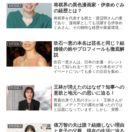
樹さんと共同で経営しています。篠原さ
将棋界の異色漫画家・伊奈めぐみ
女性芸能人
んの年収について詳...
の経歴とは？
将棋界を代表する棋士・渡辺明さんの妻
であり、漫画家としても活躍する伊奈め
ぐみさん。その独特な経歴や家庭環境、
さらに作品の魅力について、詳しくご紹
介します。伊奈めぐみの生い立ちと学歴
は？伊奈めぐみさんは、1980年8月2日、
吹石一恵の本名は芸名と同じ？結
女性芸能人
神奈川県逗子市で生...
婚後の姓やプロフィールも徹底解
説
吹石一恵さんは、日本の女優・タレント
として知られる一方で、その本名やプラ
イベートについても多くの注目を集めて
います。本記事では、吹石一恵さんの本
名や結婚後の姓、プロフィール、さらに
は代表作やプライベートについて詳しく
王林が消えたのはなぜ？知事への
女性芸能人
解説します。吹石一恵の本...
意欲と地元への思いに迫る！
青森出身で人気のタレント・王林さんが
最近、メディアでの露出が減ったのでは
と話題になっています。しかし、実際に
は彼女は芸能活動に積極的で、地元での
活動や政治への関心も示しているようで
す。ここでは、王林さんが「消えた」と
俵万智の夫は誰？結婚しない理由
女性芸能人
言われる理由や、知事を目...
と息子の父親、現在の生活に迫る