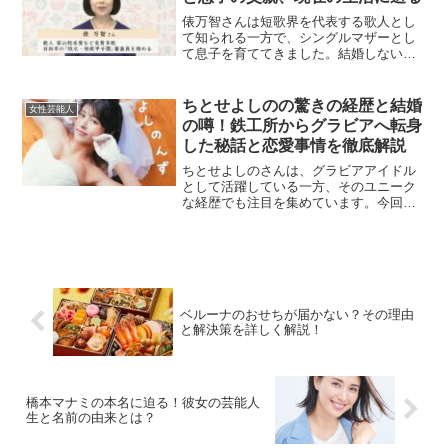
俵万智さんは短歌界を代表する歌人とし
て知られる一方で、シングルマザーとし
て息子を育ててきました。結婚しない選
択をした彼女の生き方は多くの人々の関
心を集めています。この記事では、俵万
智さんの結婚観や息子さんの父親、現在
ちとせよしのの驚きの経歴と結婚
女性芸能人
の生活について詳しく解説...
の噂！鉄工所からグラビアへ転身
した秘話と恋愛事情を徹底解説
ちとせよしのさんは、グラビアアイドル
として活躍している一方、そのユニーク
な経歴でも注目を集めています。今回
は、彼女の経歴や結婚の噂について詳し
く見ていきます。ちとせよしのはどんな
経歴を持っている？ちとせよしのさん
は、佐賀県出身で、高校卒業後...
ベルーナのおせちが届かない？その理由
と解決策を詳しく解説！
橋本マナミの本名に迫る！彼女の芸能人
生と名前の由来とは？