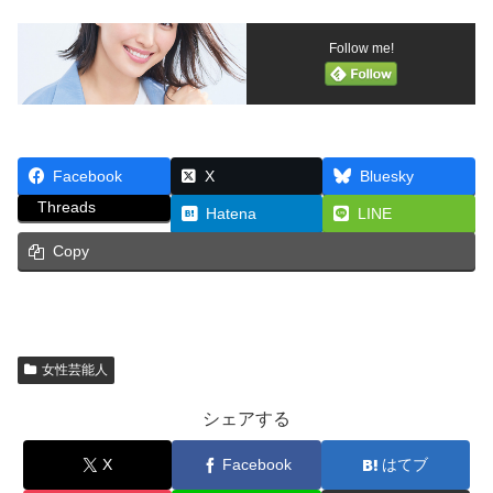
Follow me!
Facebook
X
Bluesky
Threads
Hatena
LINE
Copy
女性芸能人
シェアする
X
Facebook
はてブ