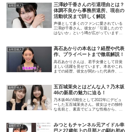
三澤紗千香さんの引退理由とは？
女性芸能人
体調不良から事務所退所、現在の
活動状況まで詳しく解説
声優として多くのファンに愛されている
三澤紗千香さん。彼女が「引退したので
はないか」という噂が広がっています
が、実際のところはどうなのでしょう
か。この記事では、三澤さんの体調不良
や事務所退所の経緯、そして現在の活動
高石あかりの本名は？経歴や代表
女性芸能人
状況について詳しく解説します...
作、プライベートまで徹底解説！
高石あかりさんは、若手女優として目覚
ましい活躍を見せています。本名やこれ
までの経歴、彼女が関わった代表作、さ
らにはプライベートな趣味や特技まで、
詳しく解説していきます。この記事を通
じて、高石あかりさんの魅力を存分に感
五百城茉央とはどんな人？乃木坂
女性芸能人
じていただける内容をお届...
46の新星の魅力に迫る！
乃木坂46の5期生として2022年にデビュ
ーした五百城茉央さん。彼女はその独特
な名前と、素直でピュアな性格から、フ
ァンを中心に「どんな人なんだろう？」
という関心を集めています。この記事で
は、五百城茉央さんのプロフィールや性
みつともチャンネル元アイドル幸
女性芸能人
格、趣味や名前の由...
巴と27歳年上の旦那との馴れ初め