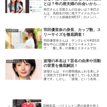
とは？年の差夫婦の出会いから結
婚まで
幸巴さんと旦那さんの出会いは？幸巴さ
んは、高校生の頃に地下アイドルグルー
プ「スリジエ候補生WEST」のメンバー
として活動していました。彼女はステー
ジ上での明るい笑顔と一生懸命なパフォ
ーマンスで多くのファンを魅了していま
羽田優里奈の身長、カップ数、ス
女性芸能人
した。一方、光雄さんは...
リーサイズを徹底調査！
羽田優里奈さんは、サンテレビやKBS京
都を中心に活動するフリーキャスター
で、「癒し系」の美貌とスタイルで注目
されています。そのスタイルの秘密につ
いて、身長やスリーサイズなどの情報を
詳しくお伝えします。羽田優里奈の身長
波瑠の本名は？芸名の由来や活動
女性芸能人
は？羽田優里奈さんの身長...
の背景を徹底解説！
波瑠さんは、その透明感あふれる美しさ
と演技力で日本中を魅了している人気女
優です。しかし、「波瑠」という名前は
芸名であり、本名についてはあまり知ら
れていません。本記事では、波瑠さんの
本名に関する情報や、芸名の由来、彼女
の活動背景について詳しく...
宮崎友花：バドミントン界の未来を担う