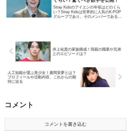
くらい？驚くべき数字を公開！
Stray Kidsのアイエンの年収はどのくら
い？Stray Kidsは世界的に人気のK-POP
グループであり、そのメンバーであるア
イエン（本名：ヤン・ジョンイン）も、
数々の活動を通じて大きな収入を得てい
ます。アイエンは、Stray Kid...
井上祐貴の家族構成！両親の職業や兄弟
とのエピソードは？
人工知能が選ぶ美少女！廣岡実夢とは？
プロフィールや活動内容、これからの期
待に迫る
コメント
コメントを書き込む