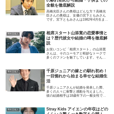
の馴れ初めから結婚・子供までの
全貌を徹底解説
高橋光臣さんの奥様はどんな方？高橋光
臣さんの奥様は、女優の宮下ともみさん
です。宮下ともみさんは1982年4月生ま
れ、北海道出身で、現在も幅広い分野で
活躍しています。2001年に映画『がきん
ちょハート』でヒロイン役としてデビュ
相席スタート山添寛の恋愛事情と
男性芸能人
ーし、その後は『...
は？歴代彼女や結婚の噂を徹底解
説
お笑いコンビ「相席スタート」の山添寛
さんは、そのユーモアと軽妙なトークで
多くのファンを魅了しています。そんな
山添さんですが、恋愛事情についても注
目されています。ここでは、彼の過去の
恋愛から現在の噂、さらには結婚の可能
千原ジュニアの嫁との馴れ初め！
男性芸能人
性までを詳しく掘り下げて...
一目惚れから始まる幸せな結婚生
活
千原ジュニアさんが結婚を発表した際、
多くの人々に衝撃と感動を与えました。
彼の結婚相手は18歳年下の一般女性であ
り、彼女との馴れ初めはロマンチック
で、まるで映画のようです。本記事で
は、千原ジュニアさんと奥様のりなさん
Stray Kids アイエンの年収はどの
男性芸能人
の出会いから結婚生活、そし...