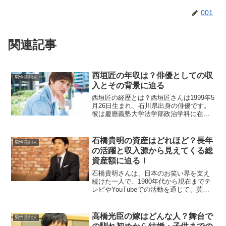
001
関連記事
西垣匠の年収は？俳優としての収
男性芸能人
入とその背景に迫る
西垣匠の経歴とは？西垣匠さんは1999年5
月26日生まれ、石川県出身の俳優です。
彼は慶應義塾大学法学部政治学科に在学
中だった2019年に「ミスター慶應コンテ
スト」でグランプリを獲得し、これが芸
能界入りのきっかけとなりました。慶應
石橋貴明の資産はどれほど？長年
男性芸能人
義塾大学のよ...
の活躍と収入源から見えてくる総
資産額に迫る！
石橋貴明さんは、日本のお笑い界を支え
続けた一人で、1980年代から現在までテ
レビやYouTubeでの活動を通じて、莫大
な資産を築き上げてきました。ここで
は、石橋貴明さんの資産がどのくらい
か、彼の主な収入源も交えながら詳しく
高橋光臣の嫁はどんな人？舞台で
男性芸能人
見ていきましょう。...