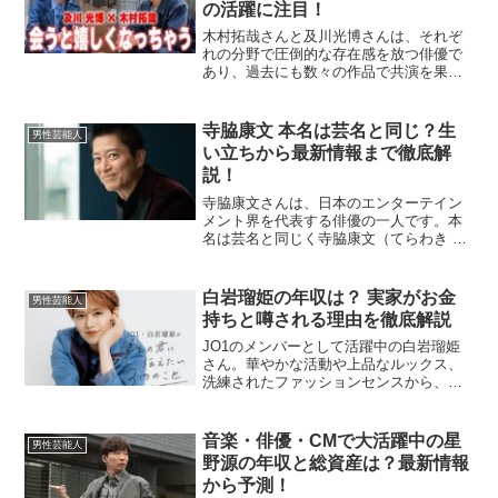
の活躍に注目！
木村拓哉さんと及川光博さんは、それぞ
れの分野で圧倒的な存在感を放つ俳優で
あり、過去にも数々の作品で共演を果た
しています。2024年から2025年にかけ
て、彼らの新たな共演が次々と発表さ
れ、注目を集めています。この記事で
寺脇康文 本名は芸名と同じ？生
男性芸能人
は、彼らの最新共演情報...
い立ちから最新情報まで徹底解
説！
寺脇康文さんは、日本のエンターテイン
メント界を代表する俳優の一人です。本
名は芸名と同じく寺脇康文（てらわき や
すふみ）で、多くのファンから親しまれ
ています。この記事では、彼の生い立
ち、家族構成、代表作、趣味、最新の活
白岩瑠姫の年収は？ 実家がお金
男性芸能人
動など、あらゆる側面を掘...
持ちと噂される理由を徹底解説
JO1のメンバーとして活躍中の白岩瑠姫
さん。華やかな活動や上品なルックス、
洗練されたファッションセンスから、彼
の年収や実家について気になる方も多い
のではないでしょうか。この記事では、
白岩瑠姫さんの推定年収、そして「実家
音楽・俳優・CMで大活躍中の星
男性芸能人
がお金持ち」と噂される...
野源の年収と総資産は？最新情報
から予測！