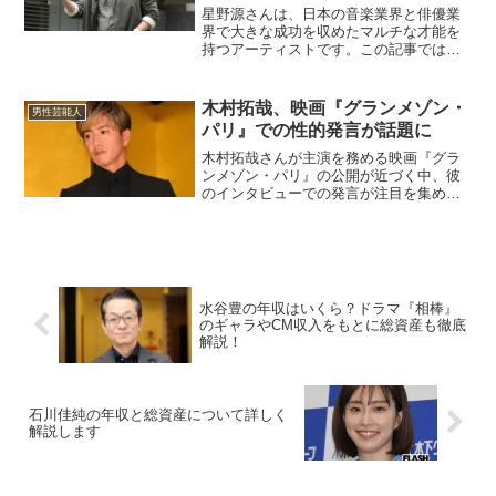
星野源さんは、日本の音楽業界と俳優業
界で大きな成功を収めたマルチな才能を
持つアーティストです。この記事では、
星野源さんの年収と総資産について、最
新の情報をもとに予想します。星野源の
年収はどのくらい？星野源さんの年収
木村拓哉、映画『グランメゾン・
男性芸能人
は、多岐にわたる活動から得...
パリ』での性的発言が話題に
木村拓哉さんが主演を務める映画『グラ
ンメゾン・パリ』の公開が近づく中、彼
のインタビューでの発言が注目を集めて
います。料理をテーマにしたこの映画に
関連した発言ですが、その表現方法が一
部で話題となっています。今回はその内
容と背景について詳しく掘...
水谷豊の年収はいくら？ドラマ『相棒』
のギャラやCM収入をもとに総資産も徹底
解説！
石川佳純の年収と総資産について詳しく
解説します