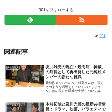
001をフォローする
001
関連記事
友井雄亮の現在：焼肉店「神威」
男性芸能人
の店長として再出発した元純烈メ
ンバーの新たな挑戦
元純烈メンバーの友井雄亮さんは、現在
どのような活動をしているのでしょう
か。彼の現在の職業や生活について詳し
くご紹介します。友井雄亮さんは現在、
何をしているの？友井雄亮さんは、2019
年に芸能界を引退しましたが、現在は大
木村拓哉と及川光博の最新共演情
男性芸能人
阪市北区の北新地にある...
報：ドラマ、映画、バラエティで