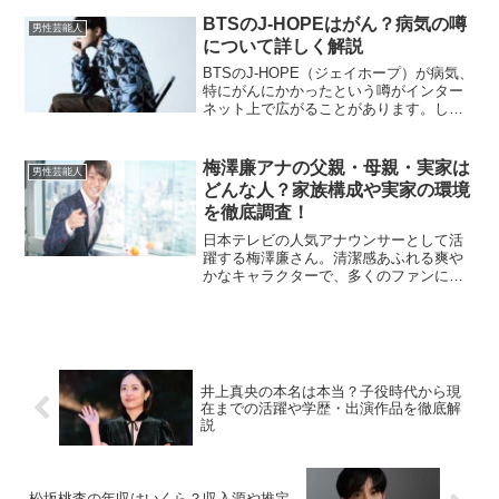
てもさまざまな活動を続けています。最
近は、元バレーボール日本代表の栗原恵
BTSのJ-HOPEはがん？病気の噂
男性芸能人
さんとの結婚・妊娠報道も...
について詳しく解説
BTSのJ-HOPE（ジェイホープ）が病気、
特にがんにかかったという噂がインター
ネット上で広がることがあります。しか
し、現時点で彼ががんに罹患していると
いう信頼できる情報はありません。この
記事では、J-HOPEの健康状態についての
梅澤廉アナの父親・母親・実家は
男性芸能人
事実と噂、...
どんな人？家族構成や実家の環境
を徹底調査！
日本テレビの人気アナウンサーとして活
躍する梅澤廉さん。清潔感あふれる爽や
かなキャラクターで、多くのファンに愛
されています。そんな彼のご家族や実家
について、気になっている方も多いので
はないでしょうか？この記事では、梅澤
さんの父親や母親、実家の...
井上真央の本名は本当？子役時代から現
在までの活躍や学歴・出演作品を徹底解
説
松坂桃李の年収はいくら？収入源や推定