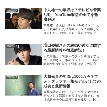
た。彼は、ジャニーズJr.として活躍して
いましたが、退所の理由については「新
たなフィールドで人生をかけた挑戦をし
中丸雄一の年収は？テレビや音楽
男性芸能人
ていきたい...
活動、YouTube収益の全てを徹
底解説！
中丸雄一さんは、KAT-TUNのメンバーと
して長年にわたり音楽シーンで活躍して
きました。それに加え、現在はテレビ番
組やYouTubeチャンネルにも出演し、多
岐にわたる分野で注目を集めています。
そんな彼の年収について、具体的な金額
増田俊樹さんの結婚や彼女に関す
男性芸能人
やその内訳、...
る最新情報を徹底解説！
人気声優として多くのファンを魅了する
増田俊樹さん。彼のプライベート、特に
結婚や彼女に関する情報は多くの関心を
集めています。ここでは、最新の情報を
基に詳しく解説していきます。増田俊樹
さんは結婚しているの？現時点（2024年
大越光貴の年収は1000万円？フ
男性芸能人
12月15日）で、増...
ォトグラファー兼モデルとしての
成功と最新情報
大越光貴さんは、フォトグラファー兼モ
デルとして活躍する多才な人物です。彼
は絶景を中心に風景写真を撮影し、国内
外で撮影を行っているほか、モデルとし