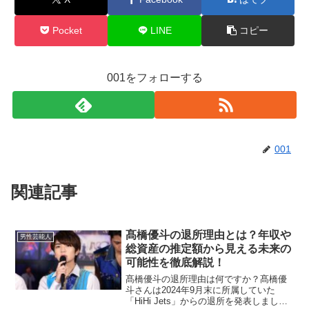
Pocket
LINE
コピー
001をフォローする
001
関連記事
髙橋優斗の退所理由とは？年収や
男性芸能人
総資産の推定額から見える未来の
可能性を徹底解説！
髙橋優斗の退所理由は何ですか？髙橋優
斗さんは2024年9月末に所属していた
「HiHi Jets」からの退所を発表しまし