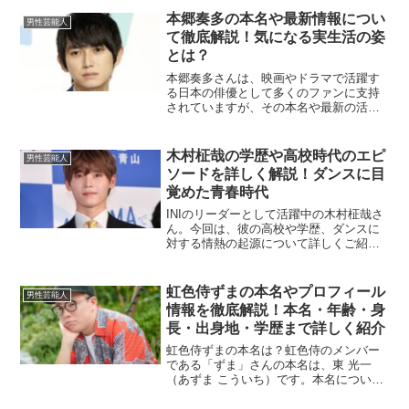
人さんの兄、手塚奨之（しょうの）さん
本郷奏多の本名や最新情報につい
男性芸能人
は、音楽活動を行うミュー...
て徹底解説！気になる実生活の姿
とは？
本郷奏多さんは、映画やドラマで活躍す
る日本の俳優として多くのファンに支持
されていますが、その本名や最新の活動
について気になる方も多いのではないで
しょうか？この記事では、彼の本名から
最新の情報まで詳しくご紹介していきま
木村柾哉の学歴や高校時代のエピ
男性芸能人
す。本郷奏多の本名は？ま...
ソードを詳しく解説！ダンスに目
覚めた青春時代
INIのリーダーとして活躍中の木村柾哉さ
ん。今回は、彼の高校や学歴、ダンスに
対する情熱の起源について詳しくご紹介
します。彼の高校時代やその後の進路か
ら垣間見える努力の軌跡は、多くのファ
ンに感動を与えています。木村柾哉さん
虹色侍ずまの本名やプロフィール
男性芸能人
の出身高校はどこ？木...
情報を徹底解説！本名・年齢・身
長・出身地・学歴まで詳しく紹介
虹色侍ずまの本名は？虹色侍のメンバー
である「ずま」さんの本名は、東 光一
（あずま こういち）です。本名について
はご本人のSNSや過去の配信などで明か
されており、特に隠している様子はあり