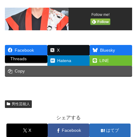
Follow me!
Facebook
X
Bluesky
Threads
Hatena
LINE
Copy
男性芸能人
シェアする
X
Facebook
はてブ