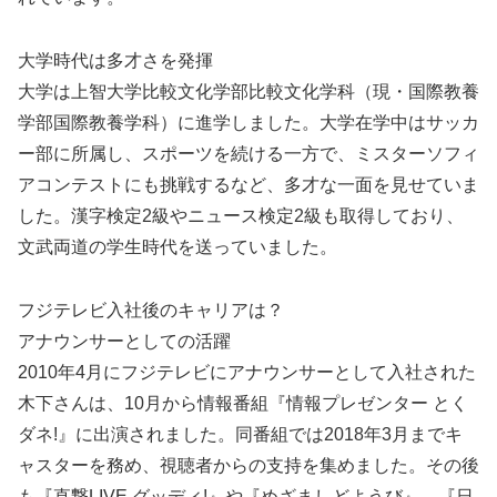
大学時代は多才さを発揮
大学は上智大学比較文化学部比較文化学科（現・国際教養
学部国際教養学科）に進学しました。大学在学中はサッカ
ー部に所属し、スポーツを続ける一方で、ミスターソフィ
アコンテストにも挑戦するなど、多才な一面を見せていま
した。漢字検定2級やニュース検定2級も取得しており、
文武両道の学生時代を送っていました。
フジテレビ入社後のキャリアは？
アナウンサーとしての活躍
2010年4月にフジテレビにアナウンサーとして入社された
木下さんは、10月から情報番組『情報プレゼンター とく
ダネ!』に出演されました。同番組では2018年3月までキ
ャスターを務め、視聴者からの支持を集めました。その後
も『直撃LIVE グッディ!』や『めざましどようび』、『日