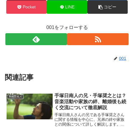
Pocket
LINE
コピー
001をフォローする
001
関連記事
手塚日南人の兄・手塚奨之とは？
男性芸能人
音楽活動や家族の絆、離婚後も続
く交流について徹底解説
手塚日南人さんの兄である手塚奨之さん
に関する情報を中心に、兄弟の絆や家族
との関係について詳しく解説します。以
下に見出しごとに分けて紹介します。手
塚日南人の兄・手塚奨之とは？手塚日南