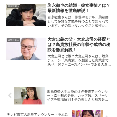
ません。活動名である「ずま」は本名の
岩永徹也の結婚・彼女事情とは？
男性芸能人
「あずま」から由来し...
最新情報を徹底解説！
岩永徹也さんは、俳優やモデル、薬剤師
として多彩な才能を持つことで知られて
います。その端正なルックスと知性か
ら、多くのファンが彼のプライベートに
関心を寄せています。今回は、岩永徹也
さんの結婚や彼女に関する最新情報を詳
大倉忠義の父・大倉忠司の経歴と
男性芸能人
しくご紹介します。岩永徹也...
は？鳥貴族社長の年収や成功の秘
訣を徹底解説！
大倉忠司とは誰？大倉忠司さんは、焼鳥
チェーン「鳥貴族」を創業した実業家で
あり、関ジャニ∞のメンバーである大倉忠
義さんの父としても知られています。
1985年に「鳥貴族」1号店をオープンし、
その後、独自のビジネスモデルである
「全品均一価格」を掲...
慶應義塾大学出身の才色兼備アナウンサ
ー・森千晴の身長、カップ数、スリーサ
イズを徹底解剖！その美しさと魅力を大
解剖！
テレビ東京の新星アナウンサー・中原み