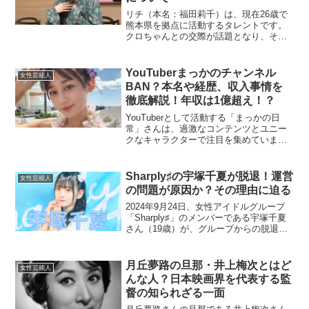
リチ（本名：福田莉千）は、現在26歳で
熊本県を拠点に活動するタレントです。
クロちゃんとの交際が話題となり、その
仕事や経歴にも注目が集まっています。
リチは特に熊本のPR活動に力を入れてお
り、地元への愛情を感じさせる活動を行
YouTuberまっかのチャンネル
女性芸能人
っています。リチの仕...
BAN？本名や経歴、収入事情を
徹底解説！年収は1億超え！？
YouTuberとして活動する「まっかの日
常」さんは、過激なコンテンツとユニー
クなキャラクターで注目を集めていま
す。今回は彼女のチャンネルBANの真相
や本名、経歴、そして驚くべき年収につ
いてご紹介します。まっかのチャンネル
Sharply♯の宇塚千夏が脱退！運営
女性芸能人
はBANされたの？...
の問題が原因か？その理由に迫る
2024年9月24日、女性アイドルグループ
「Sharply♯」のメンバーである宇塚千夏
さん（19歳）が、グループからの脱退と
契約解除を発表しました。この発表は、
公式X（旧Twitter）を通じて行われ、多く
のファンに衝撃を与えました。彼女は...
月丘夢路の旦那・井上梅次とはど
女性芸能人
んな人？日本映画界を代表する監
督の知られざる一面