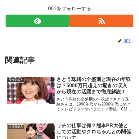
001をフォローする
001
関連記事
さとう珠緒の全盛期と現在の年収
女性芸能人
は？5000万円超えの驚きの収入
から現在の活躍まで徹底解説！
さとう珠緒の全盛期の年収は？さとう珠
緒さんは、1990年代から2000年代にかけ
てテレビドラマやバラエティ番組、CM出
演など幅広い活動で大人気を博しまし
た。そのキュートな外見と明るいキャラ
クターは、幅広い層の視聴者を魅了し、
リチの仕事は何？熊本PR大使と
女性芸能人
多くの企業からも...
しての活動やクロちゃんとの関係
について