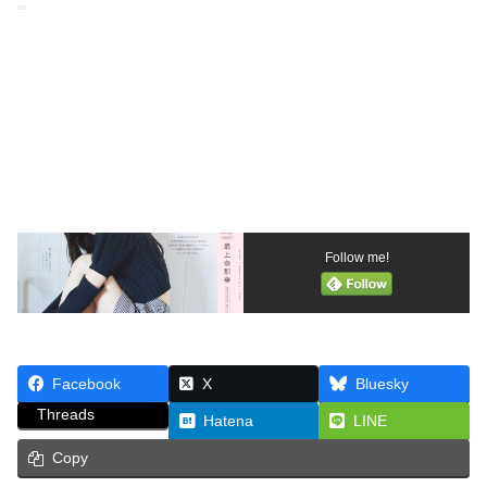
Follow me!
Facebook
X
Bluesky
Threads
Hatena
LINE
Copy