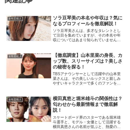
ソラ豆琴美の本名や年収は？気に
女性芸能人
なるプロフィールを徹底解説！
ソラ豆琴美さんは、多才なタレントとし
て注目を集めていますが、その本名や年
収についてはあまり知られていません。
この記事では、彼女の本名や収入、さら
には今後の活動について掘り下げていき
ます。ソラ豆琴美の本名は？ソラ豆琴美
【徹底調査】山本里菜の身長、カ
女性芸能人
さんは芸名で活動されてい...
ップ数、スリーサイズは？美しさ
の秘密を探る！
TBSアナウンサーとして活躍中の山本里
菜さんは、その美しいルックスと親しみ
やすいキャラクターで多くのファンを魅
了しています。今回は「身長」「カップ
数」「スリーサイズ」というキーワード
に特化し、彼女のスタイルや魅力に迫り
横田真悠と堀米雄斗の関係性は？
女性芸能人
ます！山本里菜の身長は...
匂わせから最新情報まで徹底解
説！
スケートボード界のスターである堀米雄
斗選手と、モデル・女優として活躍する
横田真悠さんの名前が並ぶと、熱愛の噂