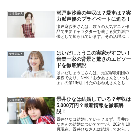
やSNSでのやり取りなどが話題となりま
す。本記事では、2人の関係について、過
去の匂わせや現在の状況まで詳しく解説
瀬戸麻沙美の年収は？愛車は？実
女性芸能人
します。横田真悠と堀...
力派声優のプライベートに迫る！
瀬戸麻沙美さんは、数々の人気アニメ作
品で主要キャラクターを演じる実力派声
優として知られています。その活躍ぶり
から、彼女の年収や愛車に興味を持つフ
ァンも多いようです。今回は、瀬戸麻沙
美さんの年収の推定額や愛車について詳
はいだしょうこの実家がすごい！
女性芸能人
しくご紹介します。また、...
音楽一家の背景と驚きのエピソー
ドを徹底解説
はいだしょうこさんは、元宝塚歌劇団の
娘役であり、NHK『おかあさんといっし
ょ』の第19代目うたのおねえさんとして
知られています。その実家や家族につい
て、多くの方が興味を持っているようで
す。この記事では、はいだしょうこさん
景井ひなは結婚している？年収は
女性芸能人
の実家の場所や家族構...
5,000万円？最新情報を徹底解
説！
景井ひなは結婚している？まず、景井ひ
なさんの結婚についてですが、2024年10
月現在、景井ひなさんは結婚しておら
ず、独身です。彼女は今、仕事に専念し