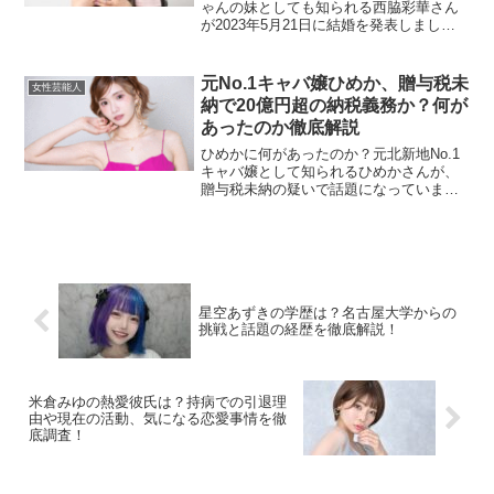
ゃんの妹としても知られる西脇彩華さん
が2023年5月21日に結婚を発表しまし
た。彼女の旦那さんはどのような人物な
のでしょうか？この記事では、旦那さん
の情報やお二人の馴れ初め、結婚式のエ
元No.1キャバ嬢ひめか、贈与税未
女性芸能人
ピソード...
納で20億円超の納税義務か？何が
あったのか徹底解説
ひめかに何があったのか？元北新地No.1
キャバ嬢として知られるひめかさんが、
贈与税未納の疑いで話題になっていま
す。彼女は自身のSNSで豪華なライフス
タイルを披露し、高級ブランド品を数多
く紹介してきました。その中には、ル
イ・ヴィトンやエルメス...
星空あずきの学歴は？名古屋大学からの
挑戦と話題の経歴を徹底解説！
米倉みゆの熱愛彼氏は？持病での引退理
由や現在の活動、気になる恋愛事情を徹
底調査！