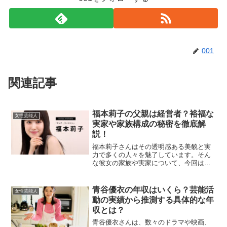
001
関連記事
福本莉子の父親は経営者？裕福な
女性芸能人
実家や家族構成の秘密を徹底解
説！
福本莉子さんはその透明感ある美貌と実
力で多くの人々を魅了しています。そん
な彼女の家族や実家について、今回は詳
しく探っていきます。福本莉子の父親は
どんな人物？福本莉子さんの父親につい
ては詳細な情報が明らかにされていませ
青谷優衣の年収はいくら？芸能活
女性芸能人
んが、彼女の裕福な生い立...
動の実績から推測する具体的な年
収とは？
青谷優衣さんは、数々のドラマや映画、