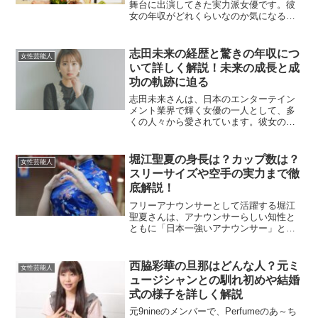
舞台に出演してきた実力派女優です。彼
女の年収がどれくらいなのか気になる方
も多いのではないでしょうか？今回は、
彼女の芸能活動の実績をもとに年収を予
想し、その背景に迫ってみたいと思いま
志田未来の経歴と驚きの年収につ
女性芸能人
す。青谷優衣の年収はどれ...
いて詳しく解説！未来の成長と成
功の軌跡に迫る
志田未来さんは、日本のエンターテイン
メント業界で輝く女優の一人として、多
くの人々から愛されています。彼女の経
歴や年収について気になる方も多いので
はないでしょうか。この記事では、志田
未来さんの成功の道のりや、現在の年収
堀江聖夏の身長は？カップ数は？
女性芸能人
について詳しくご紹介しま...
スリーサイズや空手の実力まで徹
底解説！
フリーアナウンサーとして活躍する堀江
聖夏さんは、アナウンサーらしい知性と
ともに「日本一強いアナウンサー」とい
う異名を持つ個性派として注目を集めて
います。この記事では、堀江聖夏さんの
身長やカップ数、スリーサイズ、さらに
西脇彩華の旦那はどんな人？元ミ
女性芸能人
空手の実力や鍛え上げられ...
ュージシャンとの馴れ初めや結婚
式の様子を詳しく解説
元9nineのメンバーで、Perfumeのあ～ち