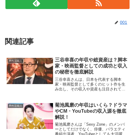
001
関連記事
三谷幸喜の年収や総資産は？脚本
男性芸能人
家・映画監督としての成功と収入
の秘密を徹底解説
三谷幸喜さんは、日本を代表する脚本
家・映画監督として多くのヒット作を生
み出し、その収入や資産も注目されてい
ます。この記事では、三谷幸喜さんの年
収や総資産、収入源について詳しく解説
します。三谷幸喜の年収はどのくらい？
菊池風磨の年収はいくら？ドラマ
男性芸能人
三谷幸喜さんの年収は、推定...
やCM・YouTubeの収入源を徹底
解説！
菊池風磨さんは「Sexy Zone」のメンバ
ーとしてだけでなく、俳優、バラエティ
番組出演者、YouTuberとしても大活躍し