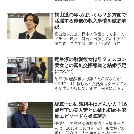
ています。その多彩な活動から、彼の年
収がどのくらいなのか気になる方も多い
のではないでしょうか？この記事では、
桐山漣の年収はいくら？多方面で
男性芸能人
菊池風磨...
活躍する俳優の収入事情を徹底解
説
桐山漣さんは、日本の俳優として多くの
ドラマ、映画、舞台に出演している実力
派です。ここでは、桐山さんの年収につ
いて考察してみたいと思います。桐山漣
の年収はどれくらい？桐山さんは長年、
芸能界でキャリアを積んでいますが、年
竜星涼の熱愛彼女は誰？ミスコン
男性芸能人
収は明らかになっていませ...
美女との真剣交際報道と結婚予定
について
竜星涼の熱愛彼女は誰？竜星涼さんが
2023年4月に報じられた熱愛スクープで大
きな注目を集めています。報道による
と、竜星涼さんは元モデルであり、ミ
ス・ティーン・ジャパンで入賞したこと
がある美女と真剣交際しているとのこと
堤真一の結婚相手はどんな人？16
男性芸能人
です。彼女は一般の女性な...
歳年下の美人妻との馴れ初めや家
族エピソードを徹底解説
俳優として多彩な役柄を演じる堤真一さ
んは、2013年に16歳年下の一般女性と結
婚し、現在は二人の娘さんと共に幸せな