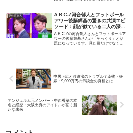
家庭を築いています。この記事では、堤
さんの奥様の人物像やお二人の馴れ初
め、家族とのエピソードについて詳しく
A.B.C-Z河合郁人とフットボール
男性芸能人
ご紹介します。堤真一...
アワー後藤輝基の驚きの共演エピ
ソード：顔が似ている二人の深い
絆とは？
A.B.C-Zの河合郁人さんとフットボールア
ワーの後藤輝基さんが「そっくり」と話
題になっています。見た目だけでなく、
共演を通じて築かれた二人の関係性にも
注目が集まっています。この記事では、
二人の共演エピソードやその背景に迫り
ます。二人は本当...
中居正広と渡邊渚のトラブル？薬物・妊
娠・9,000万円の示談金の真相とは
アンジュルム元メンバー・中西香菜の本
名と経歴：大阪出身のアイドルが拓く新
たな未来
コメント