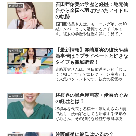
石田亜佑美の学歴と経歴：地元仙
女性芸能人
台から全国へ羽ばたいたアイドル
の軌跡
石田亜佑美さんは、モーニング娘。の10
期メンバーとして活躍するアイドルで
す。彼女の学歴や経歴を詳しく見ていき
ましょう。石田亜佑美の出身地はどこ？
石田亜佑美さんは1997年1月7日に宮城県
仙台市で生まれました。地元仙台で育
【最新情報】赤崎夏実の彼氏や結
女性芸能人
ち、幼少期からダンス...
婚事情は？プライベートと好きな
タイプも徹底調査！
赤崎夏実さんは、朝日放送テレビ「おは
よう朝日です」でエレクトーン奏者とし
て人気のタレントです。彼女の恋愛や結
婚に関する情報をまとめ、詳しく解説し
ます。赤崎夏実さんに彼氏はいるの？現
在、赤崎夏実さんに彼氏がいるという明
将棋界の異色漫画家・伊奈めぐみ
女性芸能人
確な情報はありません。S...
の経歴とは？
将棋界を代表する棋士・渡辺明さんの妻
であり、漫画家としても活躍する伊奈め
ぐみさん。その独特な経歴や家庭環境、
さらに作品の魅力について、詳しくご紹
介します。伊奈めぐみの生い立ちと学歴
は？伊奈めぐみさんは、1980年8月2日、
佐藤綺星に彼氏はいるの？
女性芸能人