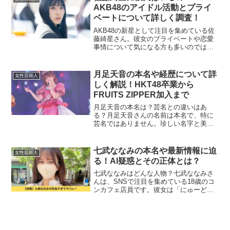
神奈川県逗子市で生...
AKB48のアイドル活動とプライ
ベートについて詳しく調査！
AKB48の新星として注目を集めている佐
藤綺星さん。彼女のプライベートや恋愛
事情について気になる方も多いのではな
いでしょうか？今回は「佐藤綺星 彼氏」
というテーマに焦点を当て、彼女の恋愛
にまつわる噂や現在の状況について調べ
月足天音の本名や経歴について詳
女性芸能人
てみました。佐藤綺...
しく解説！HKT48卒業から
FRUITS ZIPPER加入まで
月足天音の本名は？芸名との違いはあ
る？月足天音さんの名前は本名で、特に
芸名ではありません。珍しい名字と美し
い響きの名前が印象的で、多くのファン
に親しまれています。この本名でアイド
ル活動を続けている点は、彼女の個性と
七武ななみの本名や最新情報に迫
女性芸能人
魅力の一部といえます。月足...
る！AI疑惑とその正体とは？
七武ななみはどんな人物？七武ななみさ
んは、SNSで注目を集めている18歳のコ
ンカフェ店員です。彼女は「にゅーどり
ーみん」というコンセプトカフェで働い
ており、その個性的なキャラクターと活
動内容で多くの支持を集めています。主
な活動の場はファンテ...