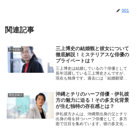
001
関連記事
三上博史の結婚観と彼女について
男性芸能人
徹底解説！ミステリアスな俳優の
プライベートは？
三上博史は結婚しているの？俳優として
長年活躍している三上博史さんですが、
現在も独身です。過去には「結婚願望は
人並みにある」と話したこともあります
が、仕事に対する情熱が強いため、プラ
イベートが表に出ることは少なく、スキ
沖縄とチリのハーフ俳優・伊礼彼
男性芸能人
ャンダルもほとんど報道さ...
方の魅力に迫る！その多文化背景
が生む独特の存在感とは？
伊礼彼方さんは、沖縄県出身の父とチリ
出身の母を持つハーフ俳優として、多方
面で注目を集めています。彼の多文化的
なバックグラウンドは、演技や表現にど
のような影響を与えているのでしょう