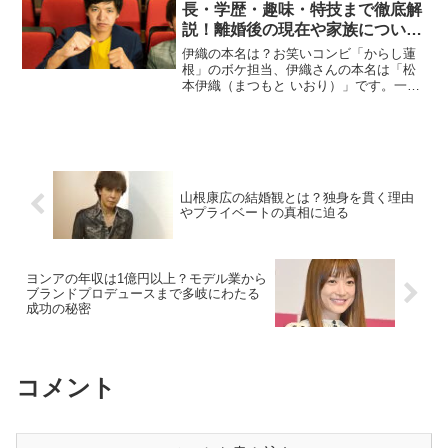
収入を予想し...
長・学歴・趣味・特技まで徹底解
説！離婚後の現在や家族について
も紹介
伊織の本名は？お笑いコンビ「からし蓮
根」のボケ担当、伊織さんの本名は「松
本伊織（まつもと いおり）」です。一時
期、彼の本名は「藤林伊織」とされてい
ましたが、これは2020年に結婚した藤林
温子アナウンサーとの婚姻によるもので
した。しかし202...
山根康広の結婚観とは？独身を貫く理由
やプライベートの真相に迫る
ヨンアの年収は1億円以上？モデル業から
ブランドプロデュースまで多岐にわたる
成功の秘密
コメント