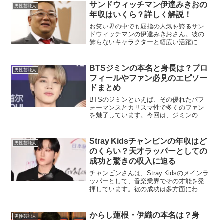
か。本記事では、彼の生い立ちから現在
サンドウィッチマン伊達みきおの
男性芸能人
までの活動、そしてその魅力...
年収はいくら？詳しく解説！
お笑い界の中でも屈指の人気を誇るサン
ドウィッチマンの伊達みきおさん。彼の
飾らないキャラクターと幅広い活躍に多
くの人が魅了されています。そんな伊達
みきおさんの年収がどのように構成され
ているのか、その詳細に迫ります。伊達
BTSジミンの本名と身長は？プロ
男性芸能人
みきおさんの年収はどれく...
フィールやファン必見のエピソー
ドまとめ
BTSのジミンといえば、その優れたパフ
ォーマンスとカリスマ性で多くのファン
を魅了しています。今回は、ジミンの本
名や身長、その他のプロフィールについ
て詳しく紹介します。ジミンの本名は？
ジミンの本名は「パク・ジミン」です。
Stray Kidsチャンビンの年収はど
男性芸能人
韓国語では「박지민」と...
のくらい？天才ラッパーとしての
成功と驚きの収入に迫る
チャンビンさんは、Stray Kidsのメインラ
ッパーとして、音楽業界でその才能を発
揮しています。彼の成功は多方面にわた
り、その年収も注目されています。本記
事では、チャンビンさんの年収について
深掘りし、彼のキャリアとその裏にある
からし蓮根・伊織の本名は？身
男性芸能人