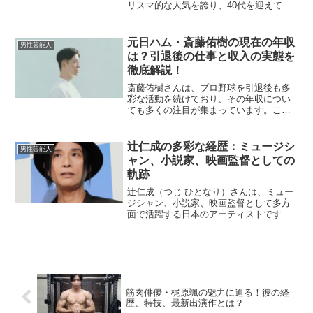
リスマ的な人気を誇り、40代を迎えても
その魅力は衰えません。この記事では、
赤西さんの恋愛報道の背景と、彼が多く
の女性にモテる理由について解説しま
元日ハム・斎藤佑樹の現在の年収
男性芸能人
す。赤西仁、20代美女...
は？引退後の仕事と収入の実態を
徹底解説！
斎藤佑樹さんは、プロ野球を引退後も多
彩な活動を続けており、その年収につい
ても多くの注目が集まっています。この
記事では、斎藤さんの現役時代から現在
の仕事や収入源について、できるだけ詳
しく解説します。斎藤佑樹の引退後の年
辻仁成の多彩な経歴：ミュージシ
男性芸能人
収はいくら？斎藤佑樹さん...
ャン、小説家、映画監督としての
軌跡
辻仁成（つじ ひとなり）さんは、ミュー
ジシャン、小説家、映画監督として多方
面で活躍する日本のアーティストです。
その多彩な経歴を詳しく掘り下げ、彼の
魅力や功績を紹介します。辻仁成とはど
んな人物？辻仁成さんは、1959年10月4
日に東京都南多摩...
筋肉俳優・梶原颯の魅力に迫る！彼の経
歴、特技、最新出演作とは？