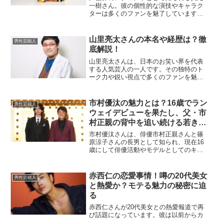
一樹さん。彼の個性的な演技やキャラク
ターは多くのファンを魅了しています
が、プライベートでも注目を集めていま
す。今回は矢尾さんの結婚歴やそれぞれ
の嫁との馴れ初めについて詳しく解説し
山里亮太さんの本名や経歴は？徹
男性芸能人
ます。1回目の結婚：冨永み...
底解説！
山里亮太さんは、日本のお笑い界を代表
する人気芸人の一人です。その独特のト
ーク力や鋭い視点で多くのファンを魅了
しています。この記事では、彼の本名や
経歴について詳しくご紹介します。幼少
期から現在に至るまでの道のりを追いな
市村優汰の魅力とは？16歳でラン
男性芸能人
がら、彼の魅力に迫ってい...
ウェイデビューを果たし、父・市
村正親の背中を追い続ける若き才
能
市村優汰さんは、俳優市村正親さんと篠
原涼子さんの長男として知られ、現在16
歳にして俳優活動やモデルとしてのキャ
リアをスタートさせています。彼の成長
や活躍はファンの間でも大きな話題とな
っており、今後が非常に楽しみな若手タ
赤西仁の恋愛事情！噂の20代美女
男性芸能人
レントです。ここでは市...
と熱愛か？モテる魅力の秘密に迫
る
赤西仁さんが20代美女との熱愛報道で再
び話題になっています。彼は以前からカ