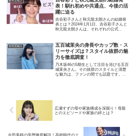
女性芸能人
の身長は、約 159cm...
表！馴れ初めや共通点、今後の活
躍に迫る
吉谷彩子さんと秋元龍太朗さんの結婚発
表とは？2024年1月1日、吉谷彩子さんと
秋元龍太朗さんは、それぞれの公式
Instagramを通じて結婚を発表しました。
吉谷さんは「この度、私、吉谷彩子は秋
元龍太朗さんと結婚する運びとなりまし
五百城茉央の身長やカップ数・ス
女性芸能人
た」と述べ、...
リーサイズは？スタイル抜群の魅
力を徹底調査！
乃木坂46の5期生として注目を浴びる五百
城茉央さん。その抜群のスタイルと清楚
な魅力は、ファンの間でも話題です。本
記事では、五百城茉央さんの身長やカッ
プ数、スリーサイズを予測しながら、彼
女の魅力に迫ります！五百城茉央の身長
は？五百城茉央さんの...
広瀬すずの母や家族構成を深掘り！母親
とのエピソードや家族の絆とは？
今田美桜の学歴徹底解説！高校時代のエ