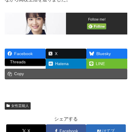
Follow me!
Facebook
X
Bluesky
Threads
Hatena
LINE
Copy
女性芸能人
シェアする
X
Facebook
はてブ