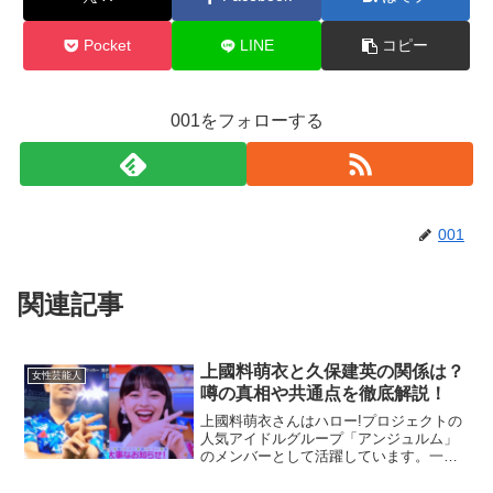
Pocket
LINE
コピー
001をフォローする
001
関連記事
上國料萌衣と久保建英の関係は？
女性芸能人
噂の真相や共通点を徹底解説！
上國料萌衣さんはハロー!プロジェクトの
人気アイドルグループ「アンジュルム」
のメンバーとして活躍しています。一
方、久保建英選手はスペイン・レアル・
ソシエダで活躍するプロサッカー選手