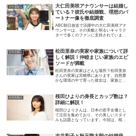
で、日本代表の中心的存在です。二人の
大仁田美咲アナウンサーは結婚し
女性芸能人
名前がネット上で話題になる...
ている？彼氏や結婚観、理想のパ
ートナー像を徹底調査
ABC朝日放送で活躍中の大仁田美咲アナ
ウンサーは、その美貌と明るいキャラク
ターで多くのファンに支持されていま
す。ファンの間では、彼女の恋愛事情や
結婚についての関心が高まっているよう
です。今回は大仁田美咲アナの結婚や恋
松田里奈の実家や家族について詳
女性芸能人
愛観、理想のパートナー像...
しく解説！仲睦まじい家族のエピ
ソードが満載
松田里奈の実家はどんな場所？松田里奈
さんの実家は宮崎県にあります。自然豊
かな環境の中で育った彼女は、家族との
温かいエピソードが多く語られていま
す。彼女がアイドルを目指す際、3次審査
が東京で行われるため一度は諦めかけま
桜田ひよりの身長とカップ数は？
女性芸能人
したが、ご両親が車で東京...
詳細に解説！
桜田ひよりさんは、日本の若手女優とし
て注目を集めており、その美しいスタイ
ルも話題となっています。今回は、桜田
ひよりさんの身長やカップ数に焦点を当
てて詳しく解説していきます！桜田ひよ
りの身長はどのくらい？桜田ひよりさん
吉谷彩子と秋元龍太朗の結婚発