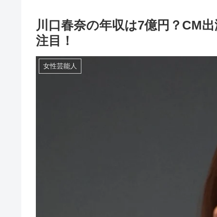
川口春奈の年収は7億円？CM出
注目！
女性芸能人