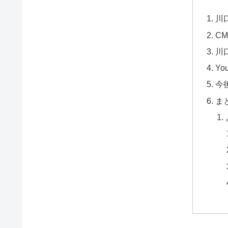
川
C
川
Y
今
ま