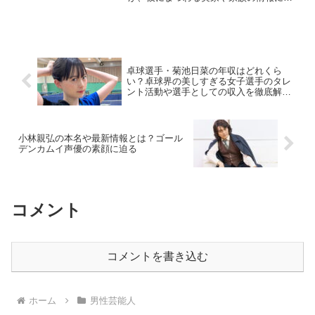
味を持つ方も多いのではないでしょう
か。この記事では、松田元太さんの実家
やハーフ疑惑、家族とのエピソードに焦
点を当てて解説...
卓球選手・菊池日菜の年収はどれくら
い？卓球界の美しすぎる女子選手のタレ
ント活動や選手としての収入を徹底解
説！
小林親弘の本名や最新情報とは？ゴール
デンカムイ声優の素顔に迫る
コメント
コメントを書き込む
ホーム
男性芸能人