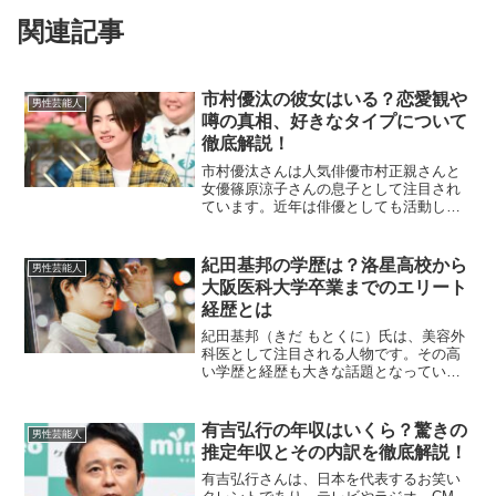
関連記事
市村優汰の彼女はいる？恋愛観や
男性芸能人
噂の真相、好きなタイプについて
徹底解説！
市村優汰さんは人気俳優市村正親さんと
女優篠原涼子さんの息子として注目され
ています。近年は俳優としても活動して
おり、その恋愛模様や好きな女性のタイ
プなどがファンの関心を集めています。
この記事では、市村優汰さんの恋愛事情
紀田基邦の学歴は？洛星高校から
男性芸能人
に関する情報を詳しくご紹...
大阪医科大学卒業までのエリート
経歴とは
紀田基邦（きだ もとくに）氏は、美容外
科医として注目される人物です。その高
い学歴と経歴も大きな話題となっていま
す。ここでは、紀田基邦氏の学歴やキャ
リアの背景についてご紹介します。紀田
基邦はどの高校を卒業した？紀田基邦氏
有吉弘行の年収はいくら？驚きの
男性芸能人
は京都出身で、高校は洛...
推定年収とその内訳を徹底解説！
有吉弘行さんは、日本を代表するお笑い