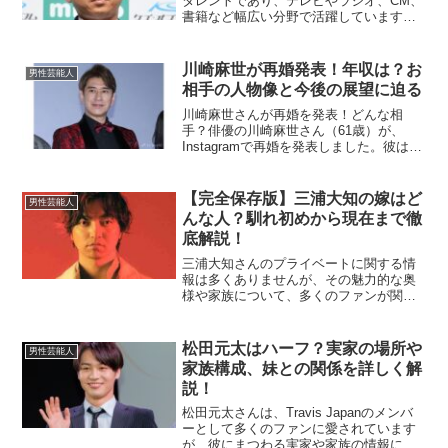
タレントであり、テレビやラジオ、CM、
書籍など幅広い分野で活躍しています。
その高い知名度や多忙なスケジュールか
ら、多くの人が彼の年収について興味を
持っています。この記事では、有吉弘行
川崎麻世が再婚発表！年収は？お
男性芸能人
さんの推定年収やその内...
相手の人物像と今後の展望に迫る
川崎麻世さんが再婚を発表！どんな相
手？俳優の川崎麻世さん（61歳）が、
Instagramで再婚を発表しました。彼は
「彼女と笑顔が溢れる穏やかな毎日を過
ごしたい」とコメントしており、お相手
は以前から交際していた方とのことで
【完全保存版】三浦大知の嫁はど
男性芸能人
す。この再婚は、昨年...
んな人？馴れ初めから現在まで徹
底解説！
三浦大知さんのプライベートに関する情
報は多くありませんが、その魅力的な奥
様や家族について、多くのファンが関心
を寄せています。本記事では、三浦大知
さんの嫁について、馴れ初めや家庭の様
子、気になる噂まで詳しくご紹介しま
松田元太はハーフ？実家の場所や
男性芸能人
す！三浦大知の嫁はどんな人...
家族構成、妹との関係を詳しく解
説！
松田元太さんは、Travis Japanのメンバ
ーとして多くのファンに愛されています
が、彼にまつわる実家や家族の情報に興