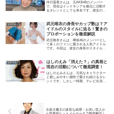
仲川遥香さんは、元AKB48のメンバー
で、現在はインドネシアを拠点に活動す
るタレントとしても有名です。彼女の成
功や人生には、多くの人々が関心を寄せ
ていますが、今回は「天皇陛下」「父
親」との関係について焦点を当ててみま
武元唯衣の身長やカップ数は？ア
女性芸能人
しょう。特に天皇陛下との...
イドルのスタイルに迫る！驚きの
プロポーションを徹底解説
武元唯衣さんは、欅坂46のメンバーとし
て多くのファンに愛される人気アイドル
です。今回は、彼女の身長やスタイルに
注目し、特にカップ数についても予想を
交えながら詳しくご紹介します。武元唯
衣の身長はどのくらい？武元唯衣さんの
はしのえみ「消えた？」の真相と
女性芸能人
身長は157cmです。...
現在の活動について徹底調査！
はしのえみさんは、元気なキャラクター
と親しみやすい個性で愛され続けるタレ
ントです。しかし一時期、テレビ出演が
減ったことから「消えた？」と感じるフ
ァンも少なくありませんでした。この記
事では、はしのえみさんが「消えた」と
思われた理由や、現在の活...
古坂大魔王の多彩な経歴：お笑い芸人か
ら世界的ヒットメーカーまで徹底解説！