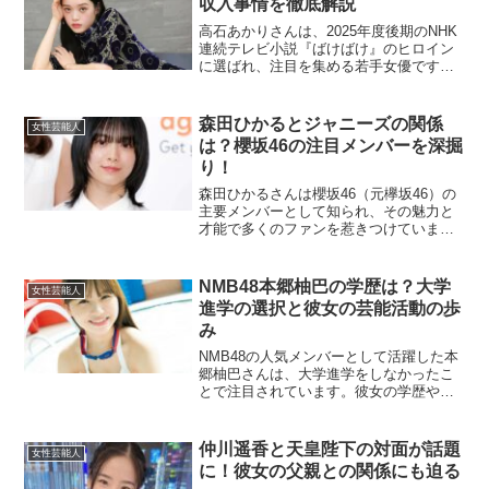
収入事情を徹底解説
高石あかりさんは、2025年度後期のNHK
連続テレビ小説『ばけばけ』のヒロイン
に選ばれ、注目を集める若手女優です。
彼女の年収について、関心を持つ方も多
いのではないでしょうか。本記事では、
高石あかりさんの年収や、若手女優の収
森田ひかるとジャニーズの関係
女性芸能人
入事情について詳し...
は？櫻坂46の注目メンバーを深掘
り！
森田ひかるさんは櫻坂46（元欅坂46）の
主要メンバーとして知られ、その魅力と
才能で多くのファンを惹きつけていま
す。一方で、「ジャニーズ」というキー
ワードが関連付けられることもありま
す。本記事では、森田ひかるさんとジャ
NMB48本郷柚巴の学歴は？大学
女性芸能人
ニーズに関する噂や共通点...
進学の選択と彼女の芸能活動の歩
み
NMB48の人気メンバーとして活躍した本
郷柚巴さんは、大学進学をしなかったこ
とで注目されています。彼女の学歴や進
学しなかった理由について詳しく解説し
ます。本郷柚巴は大学に進学したの？本
郷柚巴さんは、NMB48での活動を続ける
仲川遥香と天皇陛下の対面が話題
女性芸能人
ために大学へは進...
に！彼女の父親との関係にも迫る