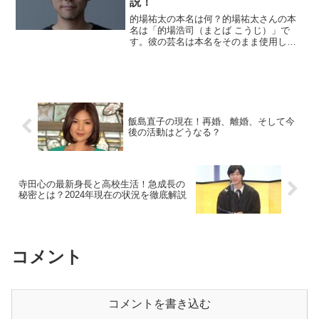
説！
的場祐太の本名は何？的場祐太さんの本
名は「的場浩司（まとば こうじ）」で
す。彼の芸名は本名をそのまま使用して
おり、力強く覚えやすい名前が、俳優や
タレントとしての活動においても高い認
知度を生んでいます。本名での活動は親
近感を与える一方、的場さ...
飯島直子の現在！再婚、離婚、そして今
後の活動はどうなる？
寺田心の最新身長と高校生活！急成長の
秘密とは？2024年現在の状況を徹底解説
コメント
コメントを書き込む