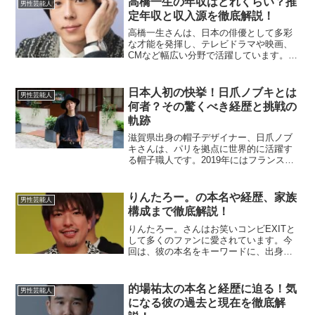
高橋一生の年収はどれくらい？推
男性芸能人
について詳しく解説します...
定年収と収入源を徹底解説！
高橋一生さんは、日本の俳優として多彩
な才能を発揮し、テレビドラマや映画、
CMなど幅広い分野で活躍しています。そ
のため、高橋さんの年収について関心を
持つ人も多いのではないでしょうか？こ
の記事では、高橋一生さんの推定年収や
日本人初の快挙！日爪ノブキとは
男性芸能人
その収入源について詳し...
何者？その驚くべき経歴と挑戦の
軌跡
滋賀県出身の帽子デザイナー、日爪ノブ
キさんは、パリを拠点に世界的に活躍す
る帽子職人です。2019年にはフランス国
家最優秀職人章（M.O.F.）を日本人とし
て初めて帽子職人部門で受章し、その独
自のデザインと卓越した技術が国際的に
りんたろー。の本名や経歴、家族
男性芸能人
高く評価されて...
構成まで徹底解説！
りんたろー。さんはお笑いコンビEXITと
して多くのファンに愛されています。今
回は、彼の本名をキーワードに、出身地
や学歴、趣味、特技、さらには家族構成
など、詳しくご紹介します。りんたろ
ー。の本名は？りんたろー。さんの本名
的場祐太の本名と経歴に迫る！気
男性芸能人
は「中島臨太朗（なかじ...
になる彼の過去と現在を徹底解