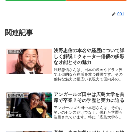
001
関連記事
浅野忠信の本名や経歴について詳
男性芸能人
しく解説！クォーター俳優の多彩
な才能とその魅力
浅野忠信さんは、日本の映画やドラマ界
で圧倒的な存在感を放つ俳優です。その
独特な魅力と幅広い表現力で国内外のフ
ァンを魅了しています。本名や生い立
ち、さらにその豊かな経歴について深く
掘り下げていきます。浅野忠信の本名
アンガールズ田中は広島大学を首
男性芸能人
は？浅野忠信さんの本名は「佐...
席で卒業？その学歴と実力に迫る
アンガールズの田中卓志さんは、そのお
笑いのセンスだけでなく、優れた学歴も
注目されています。特に「広島大学を首
席で卒業した」という噂が気になる方も
多いでしょう。この記事では、田中さん
の学歴に関する真実や彼が歩んだ道のり