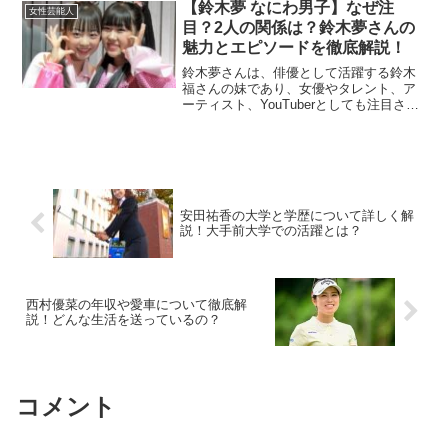
石川佳純さんの年収は、さまざまな収入
【鈴木夢 なにわ男子】なぜ注
女性芸能人
源から成り立っています。...
目？2人の関係は？鈴木夢さんの
魅力とエピソードを徹底解説！
鈴木夢さんは、俳優として活躍する鈴木
福さんの妹であり、女優やタレント、ア
ーティスト、YouTuberとしても注目され
る多才な存在です。そんな彼女が、なに
わ男子の大ファンであることが話題とな
り、ネット上で多くの関心を集めていま
す。この記事では...
安田祐香の大学と学歴について詳しく解
説！大手前大学での活躍とは？
西村優菜の年収や愛車について徹底解
説！どんな生活を送っているの？
コメント