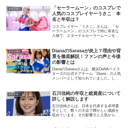
ニークな生活背景に迫ります。バックリ
ーさんの職歴や家族のエピソードも紹介
「セーラームーン」のコスプレで
女性芸能人
しながら、特に注目すべ...
人気のコスプレイヤーうさこ 本
名と年収は？
コスプレイヤー「うさこ」さんは、「セ
ーラームーン」のコスプレで特に有名な
人物で、エターナルセーラームーンを中
心に多くのセーラームーンキャラクター
を再現して注目を集めています。しか
し、彼女の本名は公表されておらず、プ
DianaのSarasaが炎上？理由や背
女性芸能人
ライバシーの保護がされてい...
景を徹底解説！ファンの声と今後
の影響とは
DianaのSarasaさんは、横浜DeNAベイス
ターズの公式チアチーム「Diana」の人気
メンバーとして知られていました。しか
し、最近「炎上」というキーワードとと
もに注目されています。この記事では、
なぜ彼女が炎上しているのか、その理由
石川佳純の年収と総資産について
女性芸能人
や背...
詳しく解説します
石川佳純さんは、日本を代表する卓球選
手として、数々の大会で輝かしい成績を
収めています。その影響力と人気から、
彼女の年収や総資産にも注目が集まって
います。石川佳純の年収はどのくらい？