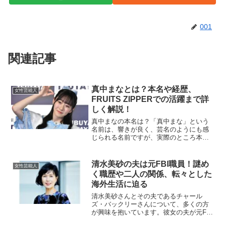
001
関連記事
真中まなとは？本名や経歴、
女性芸能人
FRUITS ZIPPERでの活躍まで詳
しく解説！
真中まなの本名は？「真中まな」という
名前は、響きが良く、芸名のようにも感
じられる名前ですが、実際のところ本名
かどうかは公表されていません。ただ
し、デビュー以前から「まなふぃ」とい
う愛称で親しまれており、下の名前であ
清水美砂の夫は元FBI職員！謎め
女性芸能人
る「まな」は本名の可能性が...
く職歴や二人の関係、転々とした
海外生活に迫る
清水美砂さんとその夫であるチャール
ズ・バックリーさんについて、多くの方
が興味を抱いています。彼女の夫が元FBI
職員であったという事実も含め、そのユ