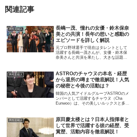
関連記事
長嶋一茂、憧れの女優・鈴木保奈
男性芸能人
美との共演！長年の想いと感動の
エピソードを詳しく解説
元プロ野球選手で現在はタレントとして
活躍する長嶋一茂さんが、女優・鈴木保
奈美さんと共演を果たし、大きな話題と
なっています。一茂さんが抱いていた鈴
木さんへの長年の想いと、共演時のエピ
ソードを詳しくお届けします。長嶋一茂
ASTROのチャウヌの本名・経歴
男性芸能人
さんが鈴木保奈美さんに抱...
から退所の噂まで徹底解説！人気
の秘密と今後の活動は？
韓国の人気アイドルグループASTROのメ
ンバーとして活躍するチャウヌ（Cha
Eunwoo）は、その美しいルックスと多才
な才能で多くのファンを魅了していま
す。この記事では、彼の本名や経歴、そ
して最近の退所に関する噂について詳し
原田慶太楼とは？日本人指揮者と
男性芸能人
く見ていきます...
して世界で活躍する彼の経歴、受
賞歴、活動内容を徹底解説！