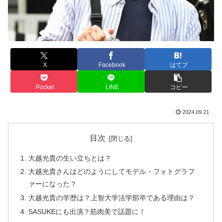
X
Facebook
はてブ
Pocket
LINE
コピー
2024.09.21
目次
大越光貴の生い立ちとは？
大越光貴さんはどのようにしてモデル・フォトグラフ
ァーになった？
大越光貴の学歴は？上智大学法学部卒である理由は？
SASUKEにも出演？筋肉美で話題に！