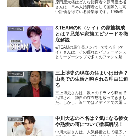
原田慶太楼はどんな指揮者？原田慶太楼
さんは、日本人指揮者として国際的に高
い評価を得ている音楽家です。1985年に
東京で生まれた彼は、アメリカや日本で
積極的に活動し、オーケストラやオペラ
の指揮者として数々の実績を積んできま
&TEAMのK（ケイ）の家族構成
男性芸能人
した。シンシナティ交...
とは？兄弟や家族エピソードを徹
底解説
&TEAMの最年長メンバーであるK（ケ
イ）さんは、その優れたパフォーマンス
とリーダーシップで多くのファンを魅了
しています。今回は、Kさんの家族構成や
兄弟との関係、家族にまつわるエピソー
ドについて詳しくご紹介します。K（ケ
三上博史の現在の住まいは田舎？
男性芸能人
イ）さんの家族構成は...
山奥での生活と噂される理由に迫
る
三上博史さんは、数々のドラマや映画で
活躍され、独自の存在感を放ってきまし
た。しかし、近年ではメディアでの露出
が減り、彼の住まいや現在の生活につい
て多くの噂が広がっています。特に「田
舎の山奥に住んでいるのでは？」といっ
中川大志の本名は？気になる彼女
男性芸能人
た話題はファンの間で興味...
や熱愛の噂について徹底解説！
中川大志さんは、人気俳優として幅広い