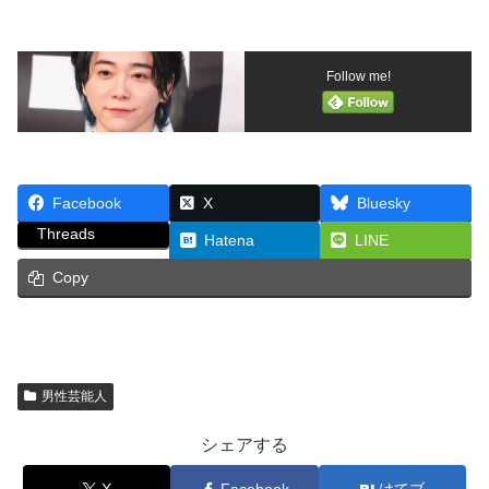
Follow me!
Facebook
X
Bluesky
Threads
Hatena
LINE
Copy
男性芸能人
シェアする