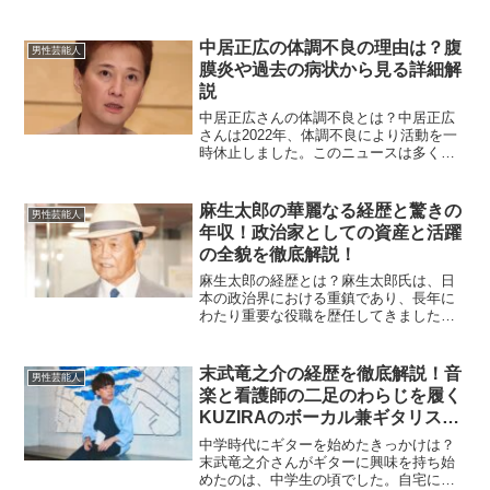
でもその明るいキャラクターで多くの
人々から愛されています。今回は、俊恵
さんの人物像、野々村さんとの馴れ初
中居正広の体調不良の理由は？腹
男性芸能人
め、夫婦としてのエピソード、...
膜炎や過去の病状から見る詳細解
説
中居正広さんの体調不良とは？中居正広
さんは2022年、体調不良により活動を一
時休止しました。このニュースは多くの
ファンやメディアで話題となり、原因に
ついてさまざまな憶測が飛び交いまし
た。当初は「盲腸がん」との噂もありま
麻生太郎の華麗なる経歴と驚きの
男性芸能人
したが、最終的に腹膜炎...
年収！政治家としての資産と活躍
の全貌を徹底解説！
麻生太郎の経歴とは？麻生太郎氏は、日
本の政治界における重鎮であり、長年に
わたり重要な役職を歴任してきました。
彼は1940年9月20日に福岡県で生まれ、
祖父は吉田茂元首相という日本の政界に
深く根ざした家系に育ちました。大学は
末武竜之介の経歴を徹底解説！音
男性芸能人
学習院大学を卒業し...
楽と看護師の二足のわらじを履く
KUZIRAのボーカル兼ギタリスト
の軌跡とは？
中学時代にギターを始めたきっかけは？
末武竜之介さんがギターに興味を持ち始
めたのは、中学生の頃でした。自宅にあ