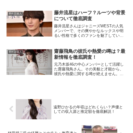
った父親のアコースティックギターに触
れたことが、音楽の世界への第一歩とな
りました。当時、彼は野球部に所属し、8
藤井流星はハーフ？ルーツや背景
男性芸能人
年間にわたり野球に打ち...
について徹底調査
藤井流星さんはジャニーズWESTの人気
メンバーで、その爽やかなルックスや明
るい性格で多くのファンを魅了していま
す。そんな藤井流星さんについて、「ハ
ーフではないか？」という噂がたびたび
話題になります。この記事では、藤井流
齋藤飛鳥の彼氏や熱愛の噂は？最
男性芸能人
星さんがハーフなのか、...
新情報を徹底調査！
元乃木坂46の中心メンバーとして活躍し
た齋藤飛鳥さん。その美貌と才能から、
彼氏や熱愛に関する噂が絶えません。今
回は、齋藤飛鳥さんの歴代彼氏の噂や、
最新の熱愛情報について詳しく見ていき
ましょう。齋藤飛鳥に現在彼氏はいる
の？2024年11月現在...
遠野ひかるの年収はどれくらい？声優と
しての収入源と推定額を徹底解説！