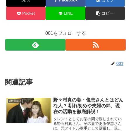
X
Facebook
はてブ
Pocket
LINE
コピー
001をフォローする
001
関連記事
野々村真の妻・俊恵さんとはどん
男性芸能人
な人？ 馴れ初めや夫婦の絆、現
在の活動を徹底解説！
タレントとしてお茶の間で親しまれてい
る野々村真さん。その妻である俊恵さん
は、元アイドル歌手として活躍し、現在