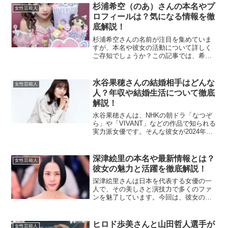
杉浦希空（のあ）さんの本名やプ
女性芸能人
ロフィールは？気になる情報を徹
底解説！
杉浦希空さんの名前が注目を集めていま
すが、本名や彼女の活動について詳しく
ご存知でしょうか？この記事では、希空
さんの本名を含め、プロフィールや家族
構成、趣味、芸能活動について詳しくご
紹介します。希空さんの本名は？希空さ
水谷果穂さんの結婚相手はどんな
女性芸能人
んの本名は「杉浦 希空（...
人？年収や結婚生活について徹底
解説！
水谷果穂さんは、NHKの朝ドラ「なつぞ
ら」や「VIVANT」などの作品で知られる
実力派女優です。そんな彼女が2024年に
結婚を発表したことは、大きな話題とな
りました。この記事では、水谷果穂さん
の結婚相手や年収、結婚生活について詳
深津絵里の本名や最新情報とは？
女性芸能人
しく掘り下げ...
彼女の魅力と活躍を徹底解説！
深津絵里さんは日本を代表する女優の一
人で、その美しさと演技力で多くのファ
ンを魅了しています。今回は、彼女の本
名や最新の活動情報について詳しく解説
します。深津絵里の本名は？深津絵里さ
んの本名は「深津絵里」と公表されてい
ヒロド歩美さんと山田哲人選手が
女性芸能人