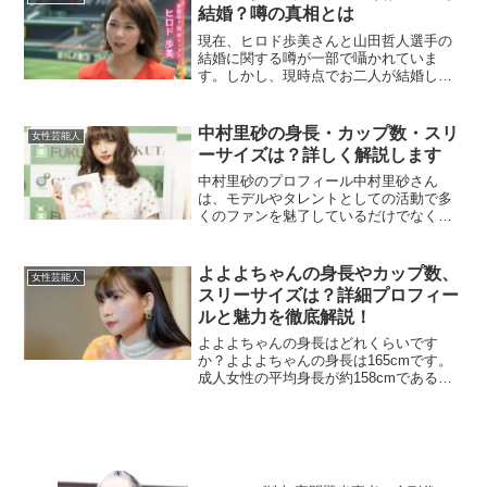
ます。彼女は、大分県大分...
結婚？噂の真相とは
現在、ヒロド歩美さんと山田哲人選手の
結婚に関する噂が一部で囁かれていま
す。しかし、現時点でお二人が結婚して
いるという事実は確認されていません。
ヒロドさんは現在も独身であり、山田選
手との交際や結婚の公式な発表はありま
中村里砂の身長・カップ数・スリ
女性芸能人
せん。そのため、この噂の背...
ーサイズは？詳しく解説します
中村里砂のプロフィール中村里砂さん
は、モデルやタレントとしての活動で多
くのファンを魅了しているだけでなく、
俳優の中村雅俊さんと女優の五十嵐淳子
さんを両親に持つことでも広く知られて
います。彼女は、独自のファッションセ
よよよちゃんの身長やカップ数、
女性芸能人
ンスと繊細でかわいらしいル...
スリーサイズは？詳細プロフィー
ルと魅力を徹底解説！
よよよちゃんの身長はどれくらいです
か？よよよちゃんの身長は165cmです。
成人女性の平均身長が約158cmである
中、よよよちゃんはかなりの高身長を誇
ります。この身長は、モデルやタレント
活動においても非常に有利な条件と言え
るでしょう。特に、S...