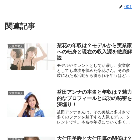
001
関連記事
梨花の年収は？モデルから実業家
女性芸能人
への転身と現在の収入源を徹底解
説
モデルやタレントとして活躍し、実業家
としても成功を収めた梨花さん。その多
岐にわたる活動から得られる年収はどの
程度なのでしょうか？本記事では、彼女
のこれまでの経歴や収入源、そして現在
の年収について詳しく解説します。梨花
益田アンナの本名と年収は？魅力
女性芸能人
のこれまでの経歴は？梨花...
的なプロフィールと成功の秘密を
深堀り！
益田アンナさんは、その美貌と多才さで
多くのファンを魅了する人気モデル、タ
レントです。本名や年収について多くの
人が興味を持っているので、今回はその
情報を詳しく見ていきたいと思います。
益田アンナの本名は？益田アンナさんの
大仁田美咲と大仁田厚の関係は？
女性芸能人