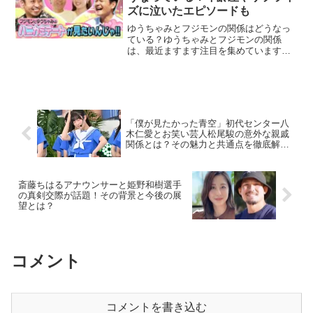
ズに泣いたエピソードも
ゆうちゃみとフジモンの関係はどうなっ
ている？ゆうちゃみとフジモンの関係
は、最近ますます注目を集めています。
お互いの年齢差や、過去の交際にまつわ
る噂、さらにはテレビでの共演やプライ
ベートのエピソードが話題になっている
からです。ゆうちゃみは、フ...
「僕が見たかった青空」初代センター八
木仁愛とお笑い芸人松尾駿の意外な親戚
関係とは？その魅力と共通点を徹底解
説！
斎藤ちはるアナウンサーと姫野和樹選手
の真剣交際が話題！その背景と今後の展
望とは？
コメント
コメントを書き込む