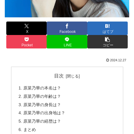
X
Facebook
はてブ
Pocket
LINE
コピー
2024.12.27
目次
原菜乃華の本名は？
原菜乃華の年齢は？
原菜乃華の身長は？
原菜乃華の出身地は？
原菜乃華の経歴は？
まとめ