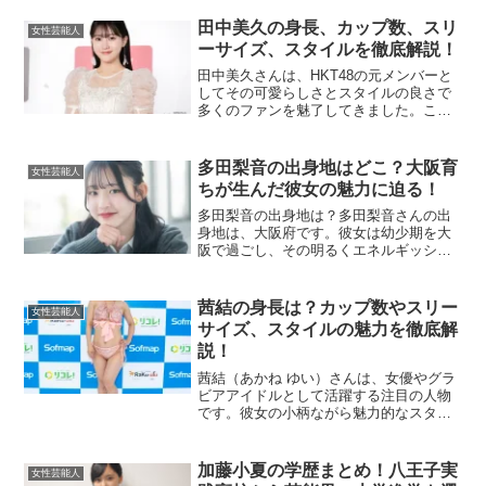
目が集まっています。この記事では、大
友花恋さんの家族構成や父親の年収に迫
田中美久の身長、カップ数、スリ
女性芸能人
ります。大友花恋の父親はど...
ーサイズ、スタイルを徹底解説！
田中美久さんは、HKT48の元メンバーと
してその可愛らしさとスタイルの良さで
多くのファンを魅了してきました。この
記事では、彼女の身長やスリーサイズ、
カップ数などについて詳しく解説しま
す。また、そのスタイルの特徴や魅力、
多田梨音の出身地はどこ？大阪育
女性芸能人
維持の秘訣についても掘...
ちが生んだ彼女の魅力に迫る！
多田梨音の出身地は？多田梨音さんの出
身地は、大阪府です。彼女は幼少期を大
阪で過ごし、その明るくエネルギッシュ
な性格は、関西の文化や環境に影響を受
けていると言われています。大阪は多く
のタレントやアーティストを輩出してい
茜結の身長は？カップ数やスリー
女性芸能人
る地域で、彼女もその一人...
サイズ、スタイルの魅力を徹底解
説！
茜結（あかね ゆい）さんは、女優やグラ
ビアアイドルとして活躍する注目の人物
です。彼女の小柄ながら魅力的なスタイ
ルに興味を持つ方も多いのではないでし
ょうか？この記事では、茜結さんの身長
やカップ数、スリーサイズ、さらにスタ
加藤小夏の学歴まとめ！八王子実
女性芸能人
イルの魅力に迫ります。...