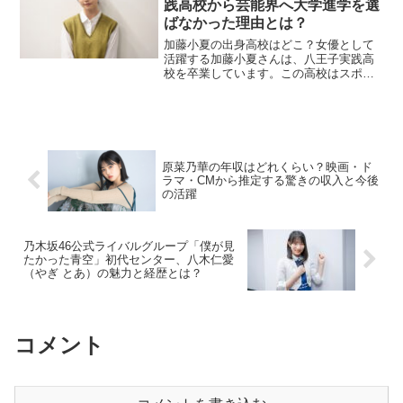
践高校から芸能界へ大学進学を選
ばなかった理由とは？
加藤小夏の出身高校はどこ？女優として
活躍する加藤小夏さんは、八王子実践高
校を卒業しています。この高校はスポー
ツ名門校としても知られており、多くの
著名人が輩出されています。加藤さんは
高校時代、友人とカフェに行ったりプリ
クラを撮ったりと、一般的...
原菜乃華の年収はどれくらい？映画・ド
ラマ・CMから推定する驚きの収入と今後
の活躍
乃木坂46公式ライバルグループ「僕が見
たかった青空」初代センター、八木仁愛
（やぎ とあ）の魅力と経歴とは？
コメント