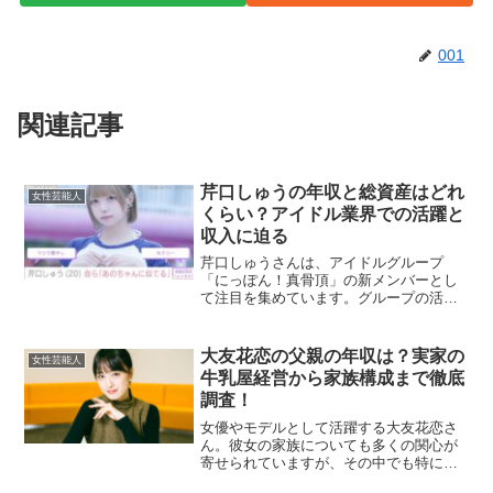
001
関連記事
芹口しゅうの年収と総資産はどれ
女性芸能人
くらい？アイドル業界での活躍と
収入に迫る
芹口しゅうさんは、アイドルグループ
「にっぽん！真骨頂」の新メンバーとし
て注目を集めています。グループの活動
を通じて、彼女の年収や総資産に興味を
持つ方も多いのではないでしょうか。こ
の記事では、彼女の活躍や年収、総資産
大友花恋の父親の年収は？実家の
女性芸能人
について詳しく見ていきます...
牛乳屋経営から家族構成まで徹底
調査！
女優やモデルとして活躍する大友花恋さ
ん。彼女の家族についても多くの関心が
寄せられていますが、その中でも特に
「父親の年収」や「実家の牛乳屋」に注