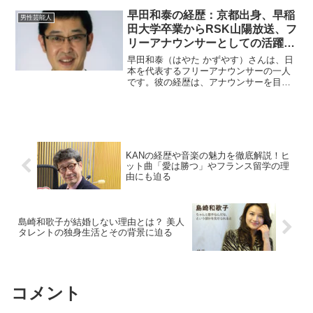
頃から人を惹きつける才能を発揮してい
ました。現在は、合同会社ナンセの代表
早田和泰の経歴：京都出身、早稲
男性芸能人
として夫の活動を積極...
田大学卒業からRSK山陽放送、フ
リーアナウンサーとしての活躍を
詳しく解説！
早田和泰（はやた かずやす）さんは、日
本を代表するフリーアナウンサーの一人
です。彼の経歴は、アナウンサーを目指
す人や放送業界を志す人々にとって、多
くの示唆を与えるものとなっています。
本記事では、早田和泰さんの生い立ちか
ら学歴、プロのアナウン...
KANの経歴や音楽の魅力を徹底解説！ヒ
ット曲「愛は勝つ」やフランス留学の理
由にも迫る
島崎和歌子が結婚しない理由とは？ 美人
タレントの独身生活とその背景に迫る
コメント