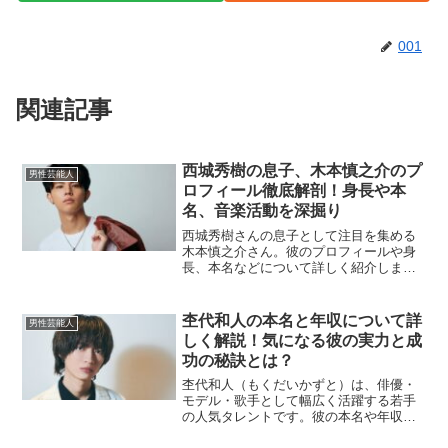
001
関連記事
西城秀樹の息子、木本慎之介のプ
男性芸能人
ロフィール徹底解剖！身長や本
名、音楽活動を深掘り
西城秀樹さんの息子として注目を集める
木本慎之介さん。彼のプロフィールや身
長、本名などについて詳しく紹介しま
す。また、音楽活動における取り組みに
ついても触れていきます。木本慎之介さ
んの身長は？木本慎之介さんの身長は
杢代和人の本名と年収について詳
男性芸能人
175cmです。彼の父親であ...
しく解説！気になる彼の実力と成
功の秘訣とは？
杢代和人（もくだいかずと）は、俳優・
モデル・歌手として幅広く活躍する若手
の人気タレントです。彼の本名や年収に
関して、多くのファンが興味を持ってい