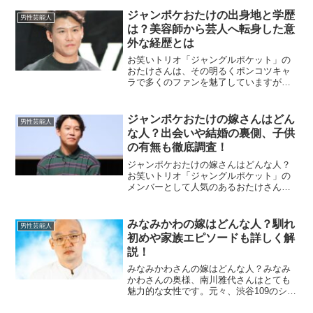
るため、この記事ではその詳細について
お伝えします。杢代和人の本名は？杢代
ジャンポケおたけの出身地と学歴
男性芸能人
和人という名前は、芸名で...
は？美容師から芸人へ転身した意
外な経歴とは
お笑いトリオ「ジャングルポケット」の
おたけさんは、その明るくポンコツキャ
ラで多くのファンを魅了していますが、
彼の出身地や学歴についてご存知でしょ
うか？この記事では、おたけさんの学生
時代や経歴について深掘りしていきま
ジャンポケおたけの嫁さんはどん
男性芸能人
す。おたけの出身地はどこ？...
な人？出会いや結婚の裏側、子供
の有無も徹底調査！
ジャンポケおたけの嫁さんはどんな人？
お笑いトリオ「ジャングルポケット」の
メンバーとして人気のあるおたけさん。
そのお嫁さんは、一般人ですが、一部の
情報から彼女の魅力に迫ることができま
す。おたけさんの嫁さんは「カオリ」と
みなみかわの嫁はどんな人？馴れ
男性芸能人
いう名前（仮名）で、元キ...
初めや家族エピソードも詳しく解
説！
みなみかわさんの嫁はどんな人？みなみ
かわさんの奥様、南川雅代さんはとても
魅力的な女性です。元々、渋谷109のショ
ップ店員として働いていた彼女は、その