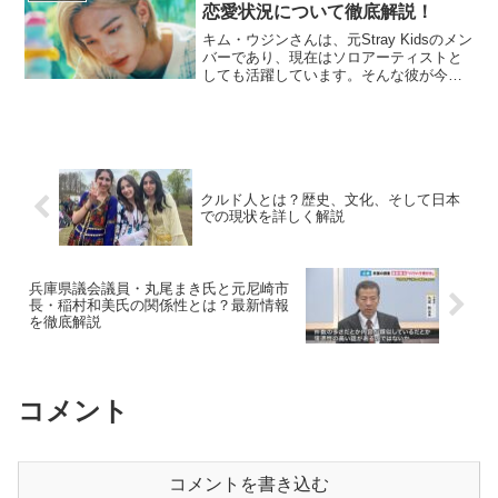
記事では、結婚相手...
恋愛状況について徹底解説！
キム・ウジンさんは、元Stray Kidsのメン
バーであり、現在はソロアーティストと
しても活躍しています。そんな彼が今注
目されているのは、音楽活動だけでな
く、彼の恋愛事情に関する話題です。こ
の記事では、キム・ウジンさんの彼女に
ついての情報や...
クルド人とは？歴史、文化、そして日本
での現状を詳しく解説
兵庫県議会議員・丸尾まき氏と元尼崎市
長・稲村和美氏の関係性とは？最新情報
を徹底解説
コメント
コメントを書き込む