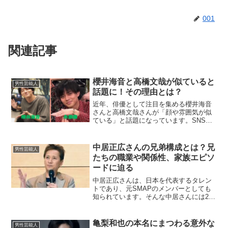
001
関連記事
櫻井海音と高橋文哉が似ていると
男性芸能人
話題に！その理由とは？
近年、俳優として注目を集める櫻井海音
さんと高橋文哉さんが「顔や雰囲気が似
ている」と話題になっています。SNSや
インターネット上では、「兄弟みたい」
「そっくりすぎて見分けがつかない」と
いった声が溢れており、二人の共通点に
中居正広さんの兄弟構成とは？兄
男性芸能人
興味を持つ人が増えてい...
たちの職業や関係性、家族エピソ
ードに迫る
中居正広さんは、日本を代表するタレン
トであり、元SMAPのメンバーとしても
知られています。そんな中居さんには2人
の兄がいることをご存じでしょうか？こ
の記事では、中居さんの兄弟構成や兄た
ちの職業、家族関係にまつわるエピソー
亀梨和也の本名にまつわる意外な
男性芸能人