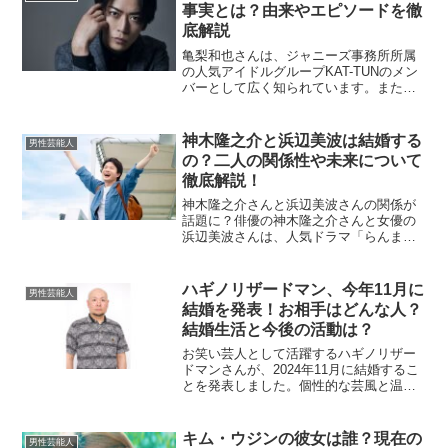
ドを深掘りしていきま...
事実とは？由来やエピソードを徹
底解説
亀梨和也さんは、ジャニーズ事務所所属
の人気アイドルグループKAT-TUNのメン
バーとして広く知られています。また、
俳優やタレントとしても高い評価を受
け、幅広い世代から支持されています。
この記事では、彼の本名「亀梨和也」に
神木隆之介と浜辺美波は結婚する
男性芸能人
焦点を当て、その由来...
の？二人の関係性や未来について
徹底解説！
神木隆之介さんと浜辺美波さんの関係が
話題に？俳優の神木隆之介さんと女優の
浜辺美波さんは、人気ドラマ「らんま
ん」で共演し、夫婦役を演じたことが大
きな話題となりました。二人の自然な演
技と仲睦まじい姿に、ファンからは「本
ハギノリザードマン、今年11月に
男性芸能人
当に結婚するのでは？」とい...
結婚を発表！お相手はどんな人？
結婚生活と今後の活動は？
お笑い芸人として活躍するハギノリザー
ドマンさんが、2024年11月に結婚するこ
とを発表しました。個性的な芸風と温か
い人柄で知られる彼がついに家庭を築く
というニュースに、多くのファンや業界
関係者が祝福の声を送っています。この
キム・ウジンの彼女は誰？現在の
男性芸能人