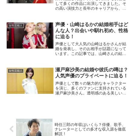
して多くの作品に出演してきました。そ
の高い演技力と長年のキャリアから、多
くの人が彼女の年収に興味を抱いている
ことでしょう。ここでは、深津絵里さん
の年収や収入の推移、そしてその背景に
声優・山崎はるかの結婚相手はど
女性芸能人
ついて詳しく解説します。...
んな人？出会いや馴れ初め、性格
に迫る！
声優として大人気の山崎はるかさんが結
婚を発表し、そのお相手が話題になって
います。この記事では、山崎さんの結婚
相手であるドラマー・SHiNさんについ
て、二人の馴れ初めや性格の特徴に迫り
ます。山崎はるかの結婚相手・SHiNさん
瀬戸麻沙美の結婚や彼氏の噂は？
女性芸能人
とは？山崎はるかさ...
人気声優のプライベートに迫る！
声優として数々の魅力的なキャラクター
を演じ、多くのファンに支持されている
瀬戸麻沙美さん。透明感のある美しい声
と確かな演技力で知られていますが、フ
ァンの間では彼女のプライベートについ
ての関心も非常に高いです。この記事で
は、「結婚」や「彼氏」と...
時任三郎の年収はいくら？俳優、歌手、
ナレーターとしての多才な収入源を徹底
解説！