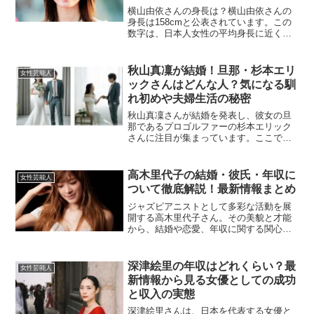
横山由依さんの身長は？横山由依さんの
身長は158cmと公表されています。この
数字は、日本人女性の平均身長に近く、
親しみやすさと清楚な印象を与えていま
す。この身長は日常生活での動きやすさ
に加え、ファッションの幅広いスタイル
秋山真凜が結婚！旦那・杉本エリ
女性芸能人
にも対応できる絶妙な...
ックさんはどんな人？気になる馴
れ初めや夫婦生活の秘密
秋山真凜さんが結婚を発表し、彼女の旦
那であるプロゴルファーの杉本エリック
さんに注目が集まっています。ここで
は、二人の馴れ初めや杉本さんの人物
像、夫婦のエピソードについて詳しくご
紹介します。杉本エリックさんとはどん
高木里代子の結婚・彼氏・年収に
女性芸能人
な人？杉本エリックさんは、プ...
ついて徹底解説！最新情報まとめ
ジャズピアニストとして多彩な活動を展
開する高木里代子さん。その美貌と才能
から、結婚や恋愛、年収に関する関心が
高まっています。本記事では、これらの
トピックについて最新情報をもとに詳し
く解説します。高木里代子は結婚してい
深津絵里の年収はどれくらい？最
女性芸能人
るの？現在、高木里代子さ...
新情報から見る女優としての成功
と収入の実態
深津絵里さんは、日本を代表する女優と