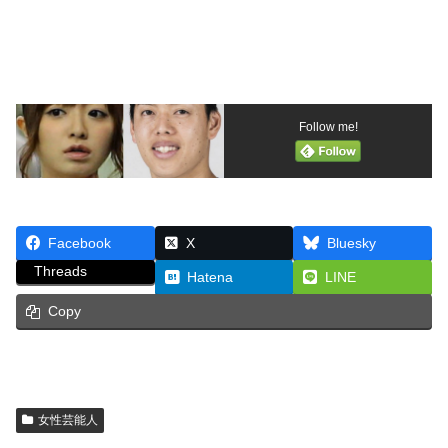
Follow me!
Facebook
X
Bluesky
Threads
Hatena
LINE
Copy
女性芸能人