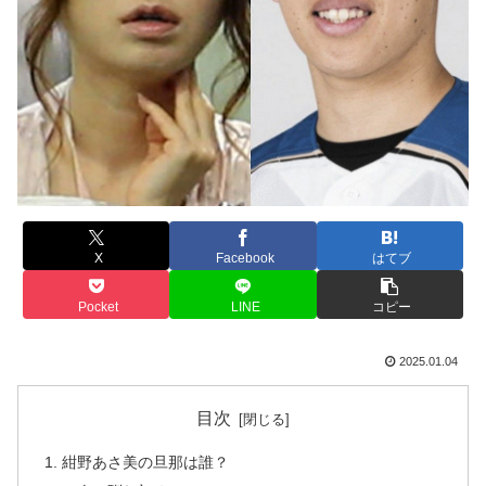
X
Facebook
はてブ
Pocket
LINE
コピー
2025.01.04
目次
紺野あさ美の旦那は誰？